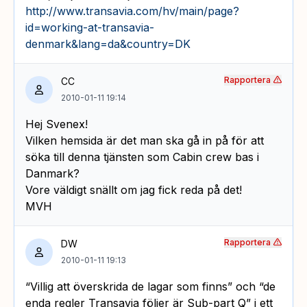
http://www.transavia.com/hv/main/page?
id=working-at-transavia-
denmark&lang=da&country=DK
Rapportera
CC
2010-01-11 19:14
Hej Svenex!
Vilken hemsida är det man ska gå in på för att
söka till denna tjänsten som Cabin crew bas i
Danmark?
Vore väldigt snällt om jag fick reda på det!
MVH
Rapportera
DW
2010-01-11 19:13
“Villig att överskrida de lagar som finns” och “de
enda regler Transavia följer är Sub-part Q” i ett