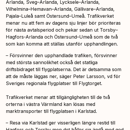
Arlanda, Sveg–Arlanda, Lycksele–Arlanda,
Vilhelmina–Hemavan–Arlanda, Gällivare–Arlanda,
Pajala–Luleå samt Östersund–Umeå. Trafikverket
menar nu att fem av dagens sju linjer bör prioriteras
för nästa avtalsperiod och pekar sedan ut Torsby–
Hagfors-Arlanda och Östersund–Umeå som de två
som kan komma att ställas utanför upphandlingen.
– Försvinner den upphandlade trafiken, försvinner
med största sannolikhet också det statliga
driftsbidraget till flygplatserna. Det är detsamma som
att de måste läggas ner, säger Peter Larsson, vd för
Sveriges regionala flygplatser till Flygtorget.
Trafikverket menar att tillgängligheten till de två
orterna i västra Värmland kan lösas med
marktransporter till flygplatsen i Karlstad.
– Resa via Karlstad ger visserligen längre restid till
Hagfors och Torsby men det håller sig ändå med god