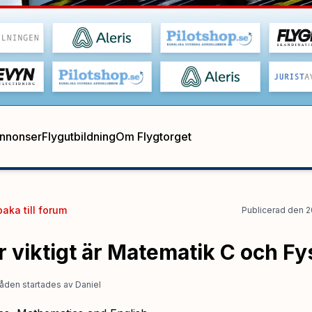
annonser
Flygutbildning
Om Flygtorget
baka till
forum
Publicerad
den
2
 viktigt är Matematik C och Fy
åden startades
av
Daniel