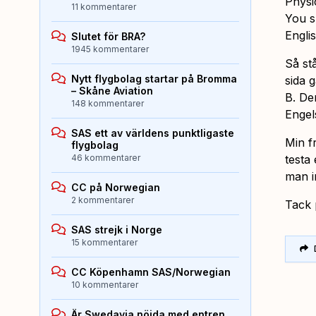
Physi
11 kommentarer
You s
Engli
Slutet för BRA?
1945 kommentarer
Så st
Nytt flygbolag startar på Bromma
sida 
– Skåne Aviation
B. De
148 kommentarer
Engel
SAS ett av världens punktligaste
Min f
flygbolag
46 kommentarer
testa
man i
CC på Norwegian
2 kommentarer
Tack 
SAS strejk i Norge
15 kommentarer
CC Köpenhamn SAS/Norwegian
10 kommentarer
Är Swedavia nöjda med entren