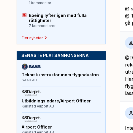
1 kommentar
@ s
Boeing lyfter igen med fulla
@ T
rättigheter
gå 
7 kommentarer
Fler nyheter
SENASTE PLATSANNONSERNA
@Da
rek
utr
Teknisk instruktör inom flygindustrin
Har
SAAB AB
fly
läs
Utbildningsledare/Airport Officer
Karlstad Airport AB
Airport Officer
Int
Karlstad Airport AB