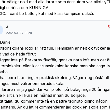
 är väldigt nöjd med alla lärare som dessutom var piloter/F
digt seriösa och KUNNIGA.
GO… cant be better, kul med klasskompisar också.
R
A
2012-03-07 19:28
 Daniel:
gteoriskolans logo är rätt full. Hemsidan är helt ok tycker j
 vad de hade förut.
ligger inte på Barkarby flygfält, ganska nära iofs men det är
torslokaler, eller klassrumslokaler kanske man ska säga. 
scha.
har bara teori, ingen praktisk skolning. Vågar nog påstå att
riges mest välrenommerade skola.
a lärare när jag gick där var piloter på bolag, inga 20 åring
te klart sin FI kurs en månad innan du började.
igt talat, du kommer inte få en bättre teoriutbildning någon
anstans. Är du lat rekommenderar jag dock en skola som 