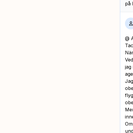
på 
@ A
Tac
När
Ved
jag
age
Jag
obe
fly
obe
Men
inn
Om 
und