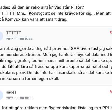
ades: Så den är reko alltså? Vad står FI för?
TTTTT: Mm… Konstigt att de inte krävde för dig… Men att 
på Komvux kan vara ett smart drag.
R
TTTTTT
2012-03-08 15:44
niel: Jag gjorde aldrig nått prov hos SAA även fast jag sa
ommenderade kurser. Men jag hanterar mycket data med ti
äkningar, grafer, teorier m.m. i mitt arbete så det kanske spe
 du lätt att lära så fräscha upp kunskaperna på nätet och 
gskolans prov. Om du inte har läsarskalle så är det kanske li
a in kurserna för din egen skull.
R
sades
2012-03-08 10:56
e för att göra reklam men flygteoriskolan läste jag min PPL 