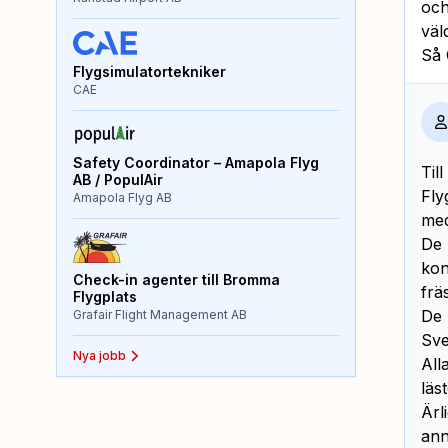
och
väl
Så 
Flygsimulatortekniker
CAE
Safety Coordinator – Amapola Flyg
Till
AB / PopulAir
Fly
Amapola Flyg AB
med
De 
kon
Check-in agenter till Bromma
frä
Flygplats
De 
Grafair Flight Management AB
Sve
Nya jobb
All
läs
Ärl
ann