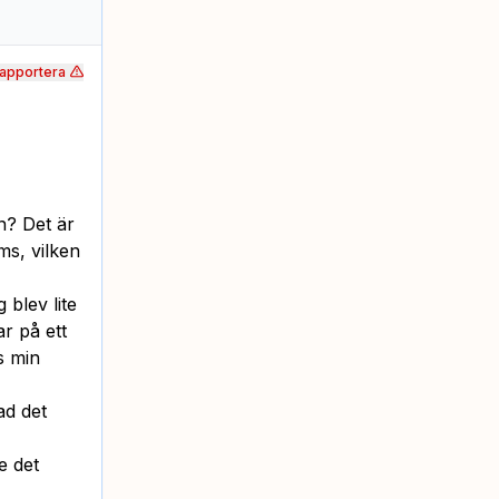
apportera
n? Det är
lms, vilken
blev lite
ar på ett
is min
ad det
e det