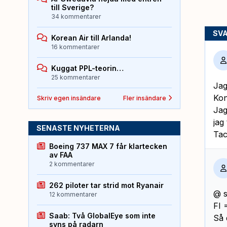
till Sverige?
34 kommentarer
SV
Korean Air till Arlanda!
16 kommentarer
Kuggat PPL-teorin…
25 kommentarer
Jag
Kon
Skriv egen insändare
Fler insändare
Jag
jag
SENASTE NYHETERNA
Tac
Boeing 737 MAX 7 får klartecken
av FAA
2 kommentarer
262 piloter tar strid mot Ryanair
@ s
12 kommentarer
FI 
Saab: Två GlobalEye som inte
Så 
syns på radarn