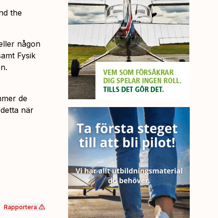
nd the
eller någon
samt Fysik
n.
ommer de
 detta när
Rapportera