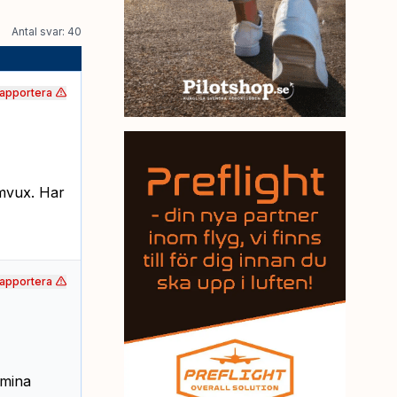
Antal svar: 40
apportera
omvux. Har
apportera
 mina