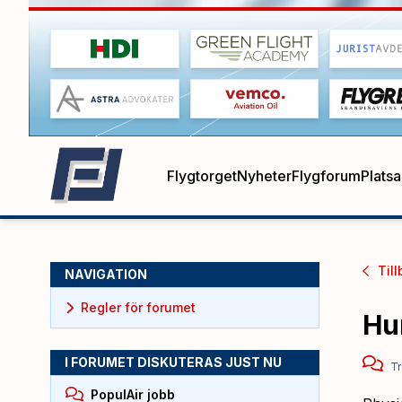
Flygtorget
Nyheter
Flygforum
Plats
Till
NAVIGATION
Regler för forumet
Hur
I FORUMET DISKUTERAS JUST NU
Tr
PopulAir jobb