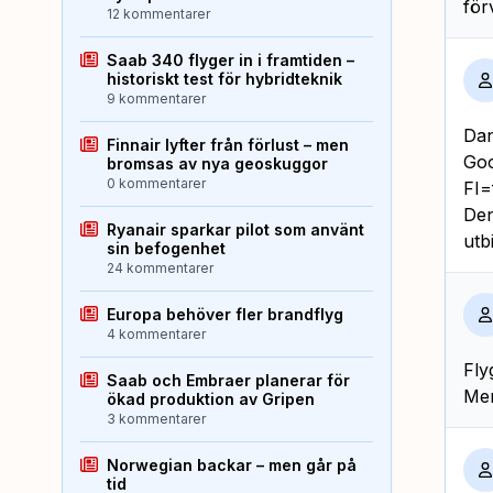
för
12 kommentarer
Saab 340 flyger in i framtiden –
historiskt test för hybridteknik
9 kommentarer
Dan
Finnair lyfter från förlust – men
Goo
bromsas av nya geoskuggor
0 kommentarer
FI=
Den
Ryanair sparkar pilot som använt
utb
sin befogenhet
24 kommentarer
Europa behöver fler brandflyg
4 kommentarer
Fly
Saab och Embraer planerar för
Men
ökad produktion av Gripen
3 kommentarer
Norwegian backar – men går på
tid