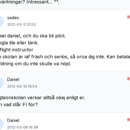
väntningar? Intressant… ^^.
R
sades
2012-03-11 21:53
iel daniel, och du ska bli pilot.
gla lite eller tänk.
flight instructor
 skolan är iaf fräsh och seriös, så oroa dig inte. Kan betala
ildning om du inte skulle va nöjd.
R
Daniel
2012-03-10 19:04
gteoriskolan verkar alltså okej enligt er.
 vad står FI för?
R
Daniel
2012-03-08 16:38