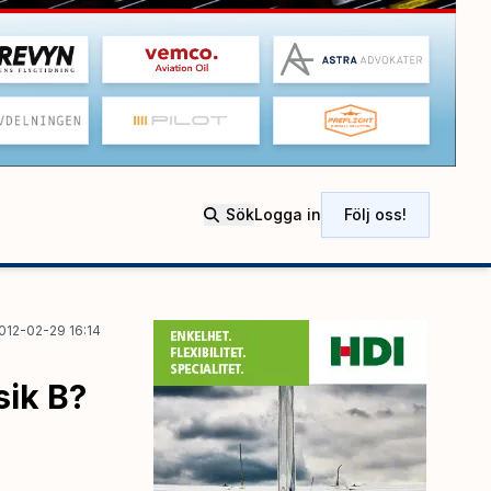
Sök
Logga in
Följ oss!
012-02-29 16:14
sik B?