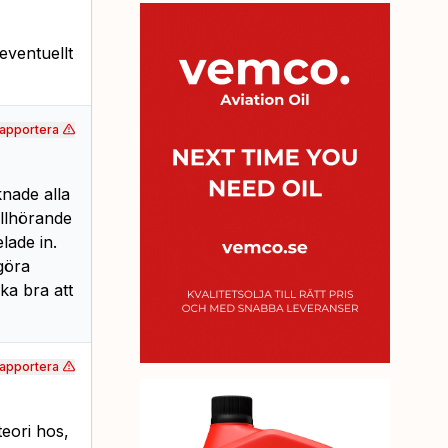
eventuellt
apportera
knade alla
llhörande
lade in.
göra
ka bra att
apportera
teori hos,