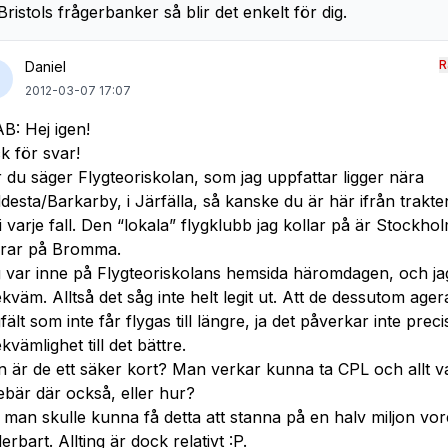
Bristols frågerbanker så blir det enkelt för dig.
R
Daniel
2012-03-07 17:07
B: Hej igen!
k för svar!
 du säger Flygteoriskolan, som jag uppfattar ligger nära
desta/Barkarby, i Järfälla, så kanske du är här ifrån trakte
 i varje fall. Den “lokala” flygklubb jag kollar på är Stockho
rar på Bromma.
 var inne på Flygteoriskolans hemsida häromdagen, och jag 
kväm. Alltså det såg inte helt legit ut. Att de dessutom ager
gfält som inte får flygas till längre, ja det påverkar inte prec
kvämlighet till det bättre.
 är de ett säker kort? Man verkar kunna ta CPL och allt v
ebär där också, eller hur?
man skulle kunna få detta att stanna på en halv miljon vor
erbart. Allting är dock relativt :P.