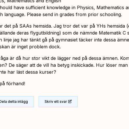
cs, Mathematics and English
hould have sufficient knowledge in Physics, Mathematics a
sh language. Please send in grades from prior schooling.
år det på SAAs hemsida. Jag tror det var på YHs hemsida (
gällande deras flygutbildning) som de nämnde Matematik C 
n linje jag har tänkt gå på gymnasiet täcker inte dessa ämne
skan är inget problem dock.
råga är då hur stor vikt de lägger ned på dessa ämnen. K
 en? De säger att de vill ha betyg inskickade. Hur löser man
nte har läst dessa kurser?
på förhand!
Dela detta inlägg
Skriv ett svar