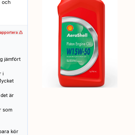
I och
apportera
ag jämfört
 i
Mycket
 det är
ar som
bara kör