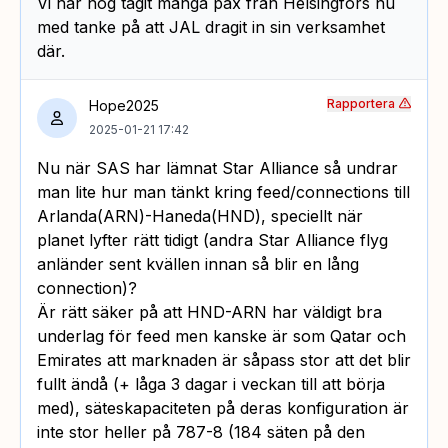
Vi har nog tagit många pax från Helsingfors nu
med tanke på att JAL dragit in sin verksamhet
där.
Rapportera
Hope2025
2025-01-21 17:42
Nu när SAS har lämnat Star Alliance så undrar
man lite hur man tänkt kring feed/connections till
Arlanda(ARN)-Haneda(HND), speciellt när
planet lyfter rätt tidigt (andra Star Alliance flyg
anländer sent kvällen innan så blir en lång
connection)?
Är rätt säker på att HND-ARN har väldigt bra
underlag för feed men kanske är som Qatar och
Emirates att marknaden är såpass stor att det blir
fullt ändå (+ låga 3 dagar i veckan till att börja
med), säteskapaciteten på deras konfiguration är
inte stor heller på 787-8 (184 säten på den