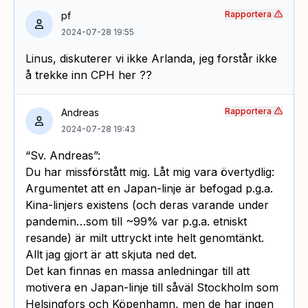
Rapportera
pf
2024-07-28 19:55
Linus, diskuterer vi ikke Arlanda, jeg forstår ikke
å trekke inn CPH her ??
Rapportera
Andreas
2024-07-28 19:43
“Sv. Andreas”:
Du har missförstått mig. Låt mig vara övertydlig:
Argumentet att en Japan-linje är befogad p.g.a.
Kina-linjers existens (och deras varande under
pandemin…som till ~99% var p.g.a. etniskt
resande) är milt uttryckt inte helt genomtänkt.
Allt jag gjort är att skjuta ned det.
Det kan finnas en massa anledningar till att
motivera en Japan-linje till såväl Stockholm som
Helsingfors och Köpenhamn, men de har ingen