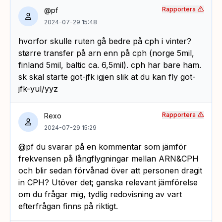
Rapportera
@pf
2024-07-29 15:48
hvorfor skulle ruten gå bedre på cph i vinter?
større transfer på arn enn på cph (norge 5mil,
finland 5mil, baltic ca. 6,5mil). cph har bare ham.
sk skal starte got-jfk igjen slik at du kan fly got-
jfk-yul/yyz
Rapportera
Rexo
2024-07-29 15:29
@pf du svarar på en kommentar som jämför
frekvensen på långflygningar mellan ARN&CPH
och blir sedan förvånad över att personen dragit
in CPH? Utöver det; ganska relevant jämförelse
om du frågar mig, tydlig redovisning av vart
efterfrågan finns på riktigt.