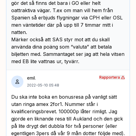
gör det så finns det bara i GO eller helt
oattraktiva vägar. T.ex om man vill hem från
Spanien så erbjuds flygningar via CPH eller OSL
men väntetider där på upp till 7 timmar mitt i
natten.
Märker också att SAS styr mot att du skall
använda dina poäng som “valuta” att betala
biljetten med. Sammantaget ser jag att hela vitsen
med EB lite vattnas ur, tyvärr.
Rapportera
emil.
2022-05-10 05:48
Du ska inte boka en bonusresa på vanligt sätt
utan ringa amex 2for1. Nummer står i
kvalificeringsbrevet. 100000p låter rimligt. Jag
gjorde en liknande resa till Aukland och den gick
på lite drygt det dubbla för två personer (eller
egentligen 3pers då vår 9 mån dotter följde med).