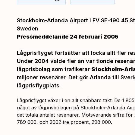
Stockholm-Arlanda Airport LFV SE-190 45 S
Sweden
Pressmeddelande 24 februari 2005
Lågprisflyget fortsätter att locka allt fler re
Under 2004 valde fler än var tionde resenä
lågprisbolag som trafikerar
Stockholm-Arl
miljoner resenärer. Det gör Arlanda till Sver
lågprisflygplats.
Lågprisflyget växer i en allt snabbare takt. De 1 8
något av lågprisbolagen på Stockholm-Arlanda Airp
det totala antalet resenärer. Motsvarande siffra fö
789 000, och 2002 tre procent, 298 000.