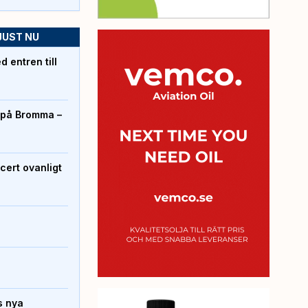
JUST NU
 entren till
r på Bromma –
cert ovanligt
s nya