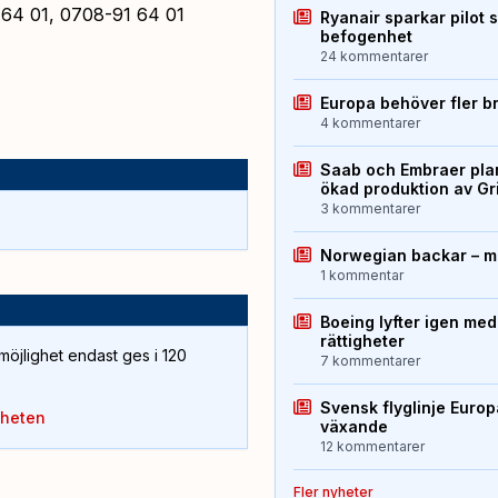
 64 01, 0708-91 64 01
Ryanair sparkar pilot 
befogenhet
24 kommentarer
Europa behöver fler b
4 kommentarer
Saab och Embraer plan
ökad produktion av Gr
3 kommentarer
Norwegian backar – me
1 kommentar
Boeing lyfter igen med
rättigheter
öjlighet endast ges i 120
7 kommentarer
Svensk flyglinje Euro
yheten
växande
12 kommentarer
Fler nyheter