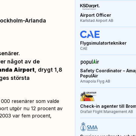
Airport Officer
tockholm-Arlanda
Karlstad Airport AB
Flygsimulatortekniker
CAE
senärer.
rer något av de
anda Airport
, drygt 1,8
Safety Coordinator – Amap
PopulAir
iges största
Amapola Flyg AB
05 000 resenärer som valde
Check-in agenter till Bro
ort utgör nu 12 procent av
Grafair Flight Management AB
r 2003 var fem procent,