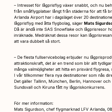
– Intresset för lågprisflyg växer snabbt, och nu be
från småflygplatser långt från städerna för att få b
Arlanda Airport har i dagsläget över 20 destinatio
lågprisflyg med åtta flygbolag, säger
Mats Sigurds
Då är ändå inte SAS Snowflake och lågprisresor ho
inräknade. Medräknat dessa resor kan lågprisresan
att vara dubbelt så stort.
– De flesta fullservicebolag erbjuder nu lågprisprod
attraktionskraft, det är en trend som blir allt tydlig
många valmöjligheter att hitta en prisvärd flygresa
I vår tillkommer flera nya destinationer som nås direk
Det gäller Tallinn, München, Berlin, Hannover och 
Sundsvall och Kiruna fått ny lågpriskonkurrens.
För mer information:
Mats Sigurdson, chef flygmarknad LFV Arlanda, 08