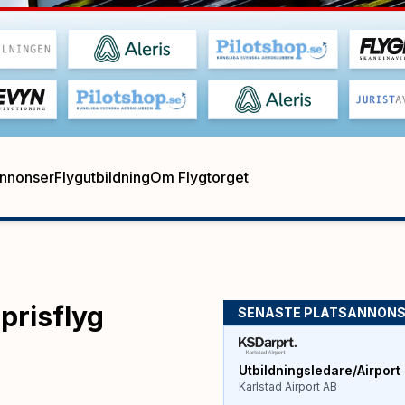
annonser
Flygutbildning
Om Flygtorget
gprisflyg
SENASTE PLATSANNON
Utbildningsledare/Airport 
Karlstad Airport AB