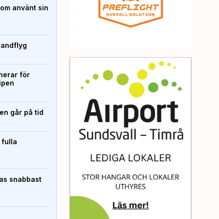
som använt sin
randflyg
erar för
ipen
n går på tid
 fulla
pas snabbast