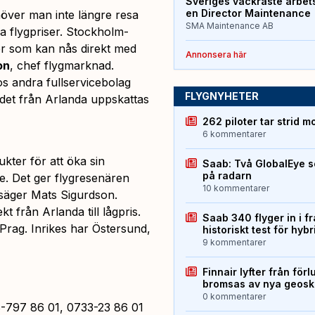
Sveriges vackraste arbet
en Director Maintenance
höver man inte längre resa
SMA Maintenance AB
ra flygpriser. Stockholm-
ner som kan nås direkt med
Annonsera här
on
, chef flygmarknad.
s andra fullservicebolag
FLYGNYHETER
det från Arlanda uppskattas
262 piloter tar strid m
6 kommentarer
ukter för att öka sin
Saab: Två GlobalEye s
på radarn
are. Det ger flygresenären
10 kommentarer
, säger Mats Sigurdson.
t från Arlanda till lågpris.
Saab 340 flyger in i f
Prag. Inrikes har Östersund,
historiskt test för hyb
9 kommentarer
Finnair lyfter från förl
bromsas av nya geos
0 kommentarer
-797 86 01, 0733-23 86 01