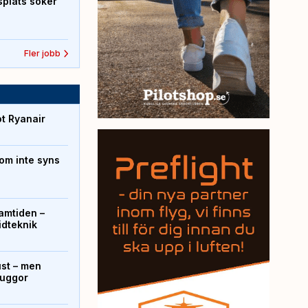
splats söker
Fler jobb
ot Ryanair
om inte syns
ramtiden –
ridteknik
ust – men
kuggor