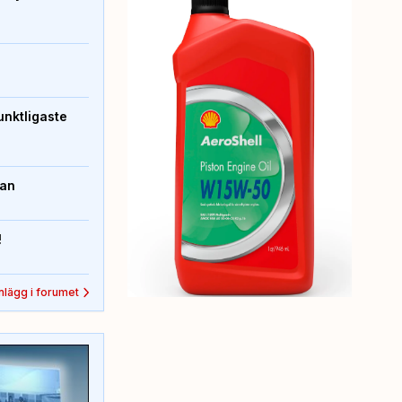
unktligaste
kan
!
inlägg i forumet