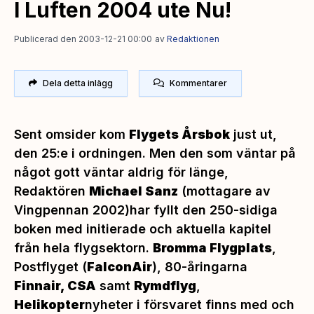
I Luften 2004 ute Nu!
Publicerad den 2003-12-21 00:00
av
Redaktionen
Dela detta inlägg
Kommentarer
Sent omsider kom
Flygets Årsbok
just ut,
den 25:e i ordningen. Men den som väntar på
något gott väntar aldrig för länge,
Redaktören
Michael Sanz
(mottagare av
Vingpennan 2002)har fyllt den 250-sidiga
boken med initierade och aktuella kapitel
från hela flygsektorn.
Bromma Flygplats
,
Postflyget (
FalconAir
), 80-åringarna
Finnair, CSA
samt
Rymdflyg
,
Helikopter
nyheter i försvaret finns med och