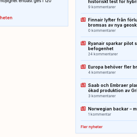
öjlighet endast ges i 120
historiskt test för hyb
9 kommentarer
yheten
Finnair lyfter från förl
bromsas av nya geos
0 kommentarer
Ryanair sparkar pilot 
befogenhet
24 kommentarer
Europa behöver fler b
4 kommentarer
Saab och Embraer plan
ökad produktion av Gr
3 kommentarer
Norwegian backar – me
1 kommentar
Fler nyheter