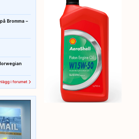
r på Bromma –
Norwegian
inlägg i forumet