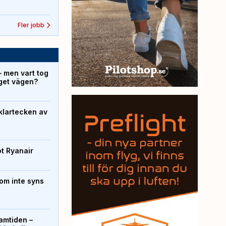
Fler jobb
– men vart tog
yget vägen?
klartecken av
ot Ryanair
om inte syns
ramtiden –