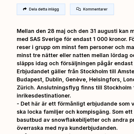
Dela detta inlägg
Kommentarer
Mellan den 28 maj och den 31 augusti kan ma
med SAS Sverige för endast 1 000 kronor. F
reser i grupp om minst fem personer och ma
minst tre nätter eller natten mellan lördag 
släpps idag och försäljningen pågår endast t
Erbjudandet gäller från Stockholm till Amste
Budapest, Dublin, Genève, Helsingfors, Lond
Zürich. Anslutningsflyg finns till Stockholm 
inrikesdestinationer.
-
Det här är ett förmånligt erbjudande som 
ska locka familjer och kompisgäng. Som ett 
basutbud av snowflakebiljetter och andra priv
överraska med nya kunderbjudanden.