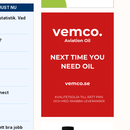
JUST NU
atistik. Vad
?
nect
tt bra jobb