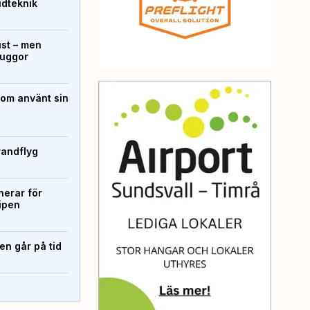
ridteknik
ust – men
kuggor
som använt sin
randflyg
erar för
ipen
n går på tid