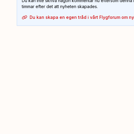
Du kan inte skriva någon kommentar nu eftersom denna m
timmar efter det att nyheten skapades.
Du kan skapa en egen tråd i vårt Flygforum om n