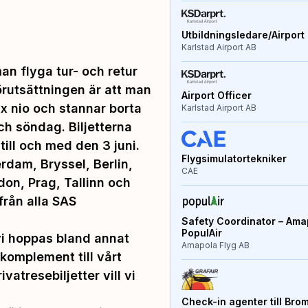
Utbildningsledare/Airport 
Karlstad Airport AB
n flyga tur- och retur
örutsättningen är att man
Airport Officer
x nio och stannar borta
Karlstad Airport AB
och söndag. Biljetterna
ill och med den 3 juni.
Flygsimulatortekniker
rdam, Bryssel, Berlin,
CAE
on, Prag, Tallinn och
från alla SAS
Safety Coordinator – Amap
PopulAir
vi hoppas bland annat
Amapola Flyg AB
komplement till vårt
atresebiljetter vill vi
Check-in agenter till Bro