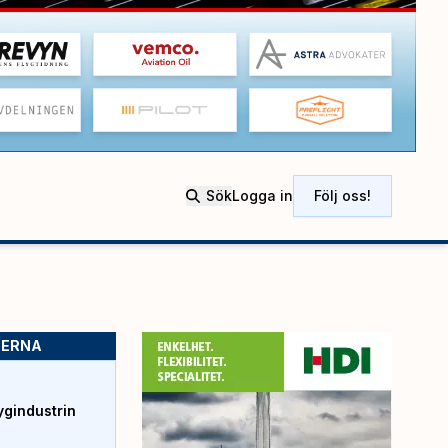
Sök
Logga in
Följ oss!
SERNA
ygindustrin