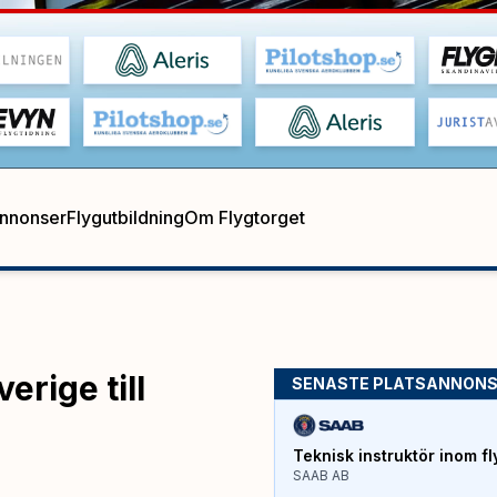
annonser
Flygutbildning
Om Flygtorget
rige till
SENASTE PLATSANNON
Teknisk instruktör inom fl
SAAB AB