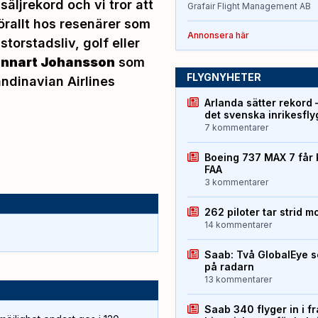
äljrekord och vi tror att
Grafair Flight Management AB
rallt hos resenärer som
Annonsera här
 storstadsliv, golf eller
nnart Johansson
som
FLYGNYHETER
ndinavian Airlines
Arlanda sätter rekord 
det svenska inrikesfl
7 kommentarer
Boeing 737 MAX 7 får 
FAA
3 kommentarer
262 piloter tar strid m
14 kommentarer
Saab: Två GlobalEye s
på radarn
13 kommentarer
Saab 340 flyger in i f