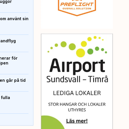
kuggor
som använt sin
randflyg
erar för
ipen
n går på tid
 fulla