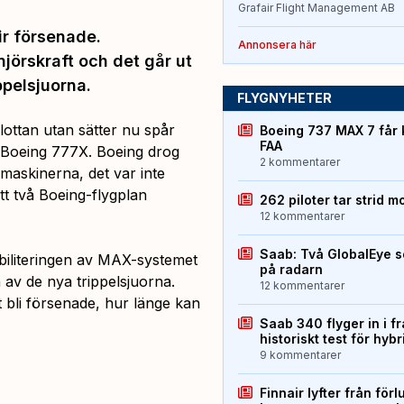
Grafair Flight Management AB
ir försenade.
Annonsera här
jörskraft och det går ut
ppelsjuorna.
FLYGNYHETER
ottan utan sätter nu spår
Boeing 737 MAX 7 får 
FAA
a Boeing 777X. Boeing drog
2 kommentarer
a maskinerna, det var inte
tt två Boeing-flygplan
262 piloter tar strid m
12 kommentarer
Saab: Två GlobalEye s
abiliteringen av MAX-systemet
på radarn
 av de nya trippelsjuorna.
12 kommentarer
bli försenade, hur länge kan
Saab 340 flyger in i f
historiskt test för hyb
9 kommentarer
Finnair lyfter från förl