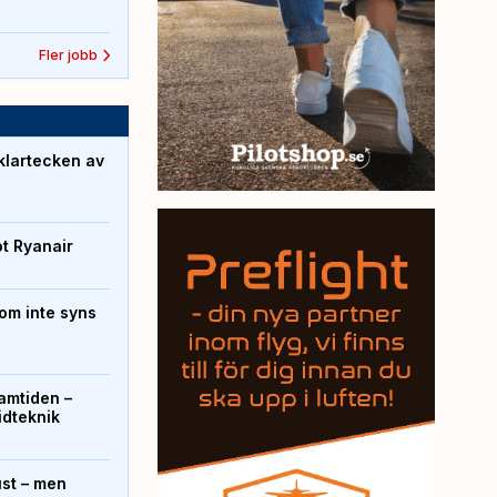
Fler jobb
klartecken av
ot Ryanair
om inte syns
ramtiden –
ridteknik
ust – men