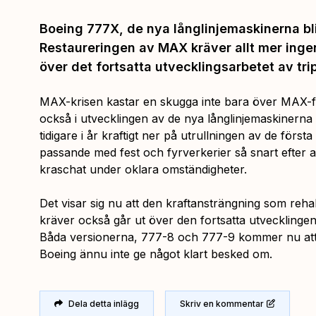
Boeing 777X, de nya långlinjemaskinerna bl
Restaureringen av MAX kräver allt mer ingen
över det fortsatta utvecklingsarbetet av tri
MAX-krisen kastar en skugga inte bara över MAX-fl
också i utvecklingen av de nya långlinjemaskinern
tidigare i år kraftigt ner på utrullningen av de först
passande med fest och fyrverkerier så snart efter a
kraschat under oklara omständigheter.
Det visar sig nu att den kraftansträngning som reh
kräver också går ut över den fortsatta utvecklingen
Båda versionerna, 777-8 och 777-9 kommer nu att 
Boeing ännu inte ge något klart besked om.
Dela detta inlägg
Skriv en kommentar