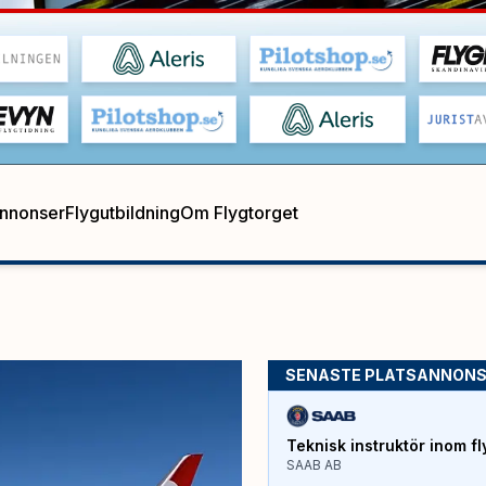
annonser
Flygutbildning
Om Flygtorget
SENASTE PLATSANNON
Teknisk instruktör inom fl
SAAB AB