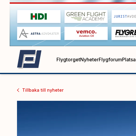
Flygtorget
Nyheter
Flygforum
Plats
Tillbaka till
nyheter