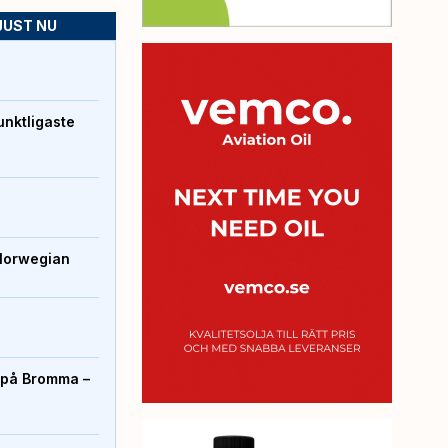
JUST NU
unktligaste
Norwegian
r på Bromma –