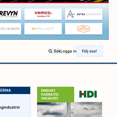
Sök
Logga in
Följ oss!
SERNA
ygindustrin