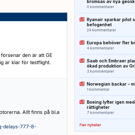
bromsas av nya geos
0 kommentarer
Ryanair sparkar pilot 
befogenhet
24 kommentarer
Europa behöver fler b
4 kommentarer
försenar den är att GE
Saab och Embraer plan
 är klar för testflight.
ökad produktion av Gr
3 kommentarer
Norwegian backar – me
1 kommentar
Boeing lyfter igen med
rättigheter
otorerna. Allt finns på bl.a
7 kommentarer
Fler nyheter
ng-delays-777-8-