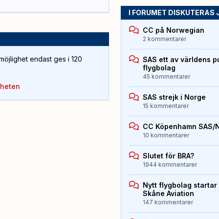
I FORUMET DISKUTERAS 
CC på Norwegian
2 kommentarer
öjlighet endast ges i 120
SAS ett av världens p
flygbolag
45 kommentarer
yheten
SAS strejk i Norge
15 kommentarer
CC Köpenhamn SAS/
10 kommentarer
Slutet för BRA?
1944 kommentarer
Nytt flygbolag starta
Skåne Aviation
147 kommentarer