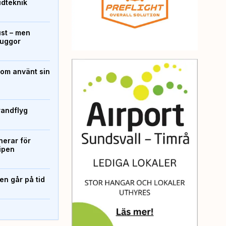
ridteknik
ust – men
kuggor
som använt sin
randflyg
erar för
ipen
n går på tid