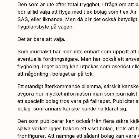
Den som är ute efter total trygghet, i fråga om at
bör alltid välja att flyga med t ex bolag som t ex 
SAS, eller liknande. Men då blir det också betydligt d
flygplansbyte på vägen.
Det är bara att välja.
Som journalist har man inte enbart som uppgift at
eventuella fordringsägare. Man har också ett ansv
flygbolag. Inget bolag kan utpekas som oseriöst elle
att någonting i bolaget är på tok.
Ett ständigt återkommande dilemma, särskilt kanske 
avgöra hur mycket information man som journalist 
ett speciellt bolag tros vara på fallrepet. Publicitet 
bolag, som annars kanske kunde ha klarat sig.
Den som publicerar kan också från flera säkra käll
själva verket ligger bakom ett visst bolag, trots at
frontfigurer. Att namnge ett sådant bolag kan vara v