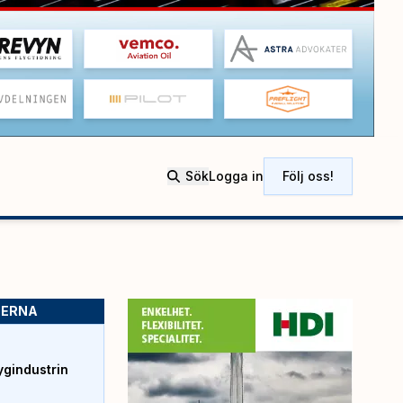
Sök
Logga in
Följ oss!
SERNA
ygindustrin