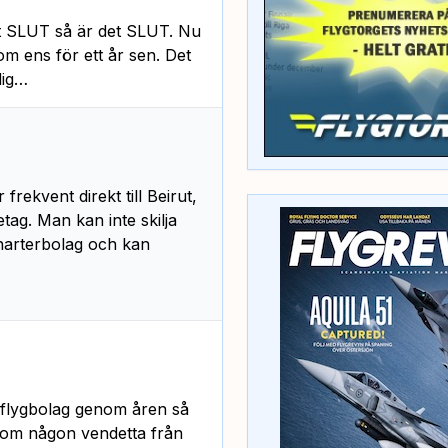
et SLUT så är det SLUT. Nu
om ens för ett år sen. Det
dig…
frekvent direkt till Beirut,
ag. Man kan inte skilja
harterbolag och kan
 flygbolag genom åren så
g om någon vendetta från