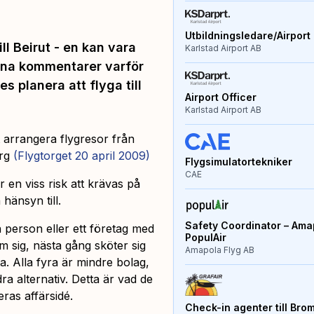
Utbildningsledare/Airport 
ll Beirut - en kan vara
Karlstad Airport AB
 sina kommentarer varför
s planera att flyga till
Airport Officer
Karlstad Airport AB
t arrangera flygresor från
org
(Flygtorget 20 april 2009)
Flygsimulatortekniker
CAE
en viss risk att krävas på
hänsyn till.
Safety Coordinator – Amap
n person eller ett företag med
PopulAir
m sig, nästa gång sköter sig
Amapola Flyg AB
a. Alla fyra är mindre bolag,
dra alternativ. Detta är vad de
eras affärsidé.
Check-in agenter till Bro