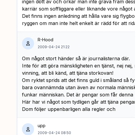
ingen dött av och orkar man inte gräva fram des
karriär som soffliggare eller liknande vore något a
Det finns ingen anledning att hålla vare sig flygb
ryggen om man inte helt enkelt är rädd för att rid
R-Hood
2009-04-24 21:22
Om något stort händer så är journalisterna där.
Inte för att göra mänskligheten en tjänst, nej nej, 
vinning, att bli känd, att tjäna storkovan!
Om ryktet sprids att det finns guld i småland så f
bara ovannämnda utan även av normala människor
funkar människan. Det är pengar som får denna p
Här har vi något som tydligen går att tjäna peng
Dom följer uppenbarligen alla regler och
upp
2009-04-24 08:50