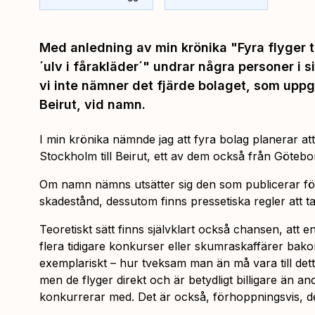
Med anledning av min krönika "Fyra flyger ti
´ulv i fårakläder´" undrar några personer i
vi inte nämner det fjärde bolaget, som uppge
Beirut, vid namn.
I min krönika nämnde jag att fyra bolag planerar at
Stockholm till Beirut, ett av dem också från Göteb
Om namn nämns utsätter sig den som publicerar för 
skadestånd, dessutom finns pressetiska regler att ta 
Teoretiskt sätt finns självklart också chansen, att e
flera tidigare konkurser eller skumraskaffärer bako
exemplariskt – hur tveksam man än må vara till dett
men de flyger direkt och är betydligt billigare än an
konkurrerar med. Det är också, förhoppningsvis, d