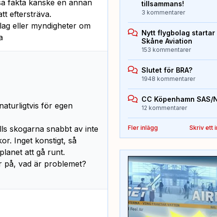
sa fakta kanske en annan
tillsammans!
3 kommentarer
tt eftersträva.
olag eller myndigheter om
Nytt flygbolag starta
a
Skåne Aviation
153 kommentarer
Slutet för BRA?
1948 kommentarer
CC Köpenhamn SAS/
naturligtvis för egen
12 kommentarer
ylls skogarna snabbt av inte
Fler inlägg
Skriv ett 
. Inget konstigt, så
lanet att gå runt.
ar på, vad är problemet?