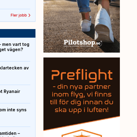
Fler jobb
– men vart tog
yget vägen?
klartecken av
ot Ryanair
om inte syns
ramtiden –