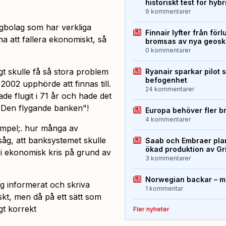
historiskt test för hyb
9 kommentarer
ygbolag som har verkliga
Finnair lyfter från förl
a att fallera ekonomiskt, så
bromsas av nya geos
0 kommentarer
igt skulle få så stora problem
Ryanair sparkar pilot 
befogenhet
2002 upphörde att finnas till.
24 kommentarer
de flugit i 71 år och hade det
r "Den flygande banken"!
Europa behöver fler b
4 kommentarer
xempel;. hur många av
såg, att banksystemet skulle
Saab och Embraer plan
ökad produktion av Gr
 ekonomisk kris på grund av
3 kommentarer
Norwegian backar – me
ig informerat och skriva
1 kommentar
skt, men då på ett sätt som
igt korrekt
Fler nyheter