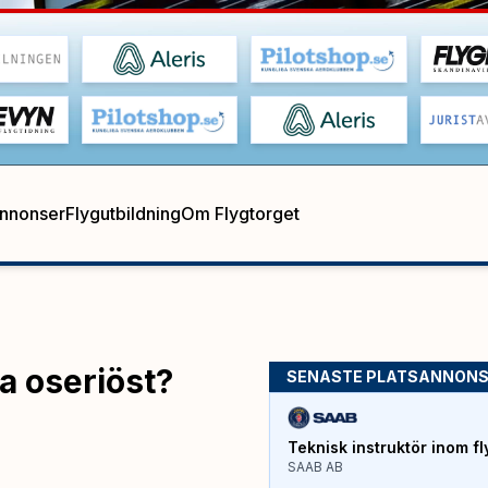
annonser
Flygutbildning
Om Flygtorget
a oseriöst?
SENASTE PLATSANNON
Teknisk instruktör inom fl
SAAB AB