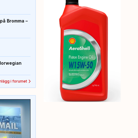
r på Bromma –
Norwegian
inlägg i forumet