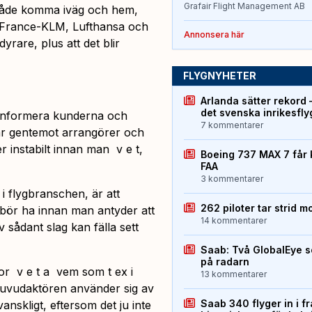
Grafair Flight Management AB
t både komma iväg och hem,
Air France-KLM, Lufthansa och
Annonsera här
yrare, plus att det blir
FLYGNYHETER
Arlanda sätter rekord 
det svenska inrikesfl
t informera kunderna och
7 kommentarer
ar gentemot arrangörer och
r instabilt innan man v e t,
Boeing 737 MAX 7 får 
FAA
3 kommentarer
i flygbranschen, är att
262 piloter tar strid m
bör ha innan man antyder att
14 kommentarer
av sådant slag kan fälla sett
Saab: Två GlobalEye s
på radarn
or v e t a vem som t ex i
13 kommentarer
t huvudaktören använder sig av
Saab 340 flyger in i f
anskligt, eftersom det ju inte