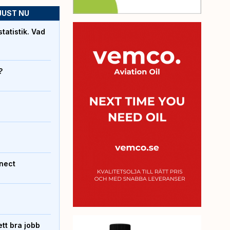
JUST NU
atistik. Vad
?
nect
tt bra jobb