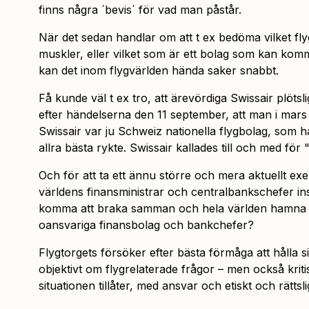
finns några ´bevis´ för vad man påstår.
När det sedan handlar om att t ex bedöma vilket fl
muskler, eller vilket som är ett bolag som kan komm
kan det inom flygvärlden hända saker snabbt.
Få kunde väl t ex tro, att ärevördiga Swissair plötsl
efter händelserna den 11 september, att man i mars 
Swissair var ju Schweiz nationella flygbolag, som ha
allra bästa rykte. Swissair kallades till och med fö
Och för att ta ett ännu större och mera aktuellt e
världens finansministrar och centralbankschefer in
komma att braka samman och hela världen hamna i
oansvariga finansbolag och bankchefer?
Flygtorgets försöker efter bästa förmåga att hålla s
objektivt om flygrelaterade frågor – men också kriti
situationen tillåter, med ansvar och etiskt och rättsl