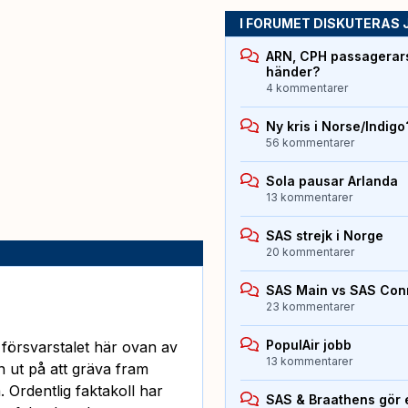
I FORUMET DISKUTERAS 
ARN, CPH passagerarst
händer?
4 kommentarer
Ny kris i Norse/Indigo
56 kommentarer
Sola pausar Arlanda
13 kommentarer
SAS strejk i Norge
20 kommentarer
SAS Main vs SAS Con
23 kommentarer
PopulAir jobb
gt försvarstalet här ovan av
13 kommentarer
n ut på att gräva fram
. Ordentlig faktakoll har
SAS & Braathens gör e