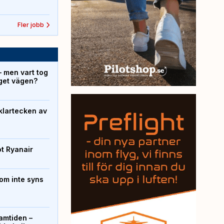
Fler jobb
– men vart tog
yget vägen?
klartecken av
ot Ryanair
om inte syns
ramtiden –