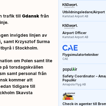
Utbildningsledare/Airport 
n trafik till
Gdansk
från
Karlstad Airport AB
inje.
Airport Officer
gen invigdes linjen av
Karlstad Airport AB
,
samt Krzysztof Surma
stbyrå i Stockholm.
Flygsimulatortekniker
CAE
ation om Polen samt lite
e på torsdagskvällen
sm samt personal från
Safety Coordinator – Amap
ansk kommer att
PopulAir
Amapola Flyg AB
edan tidigare till
ockholm Skavsta
Check-in agenter till Bro