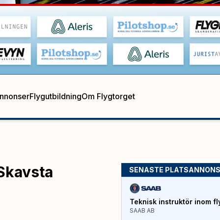
annonser
Flygutbildning
Om Flygtorget
 Skavsta
SENASTE PLATSANNON
Teknisk instruktör inom fl
SAAB AB