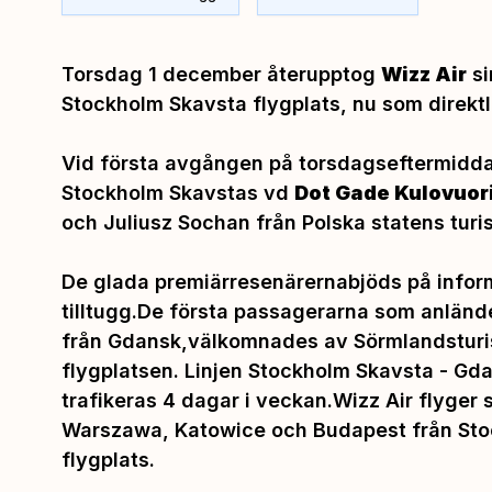
Torsdag 1 december återupptog
Wizz Air
si
Stockholm Skavsta flygplats, nu som direktl
Vid första avgången på torsdagseftermidda
Stockholm Skavstas vd
Dot Gade Kulovuori
och Juliusz Sochan från Polska statens turi
De glada premiärresenärernabjöds på inform
tilltugg.De första passagerarna som anländ
från Gdansk,välkomnades av Sörmlandsturi
flygplatsen. Linjen Stockholm Skavsta - Gd
trafikeras 4 dagar i veckan.Wizz Air flyger s
Warszawa, Katowice och Budapest från St
flygplats.