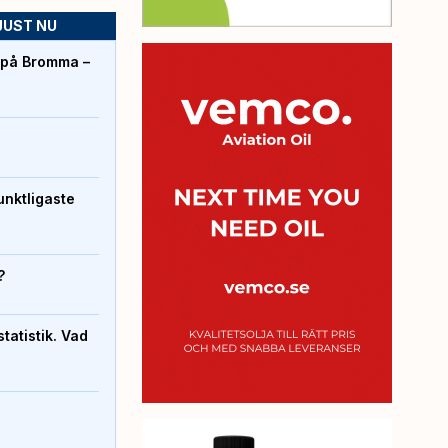
JUST NU
r på Bromma –
unktligaste
?
atistik. Vad