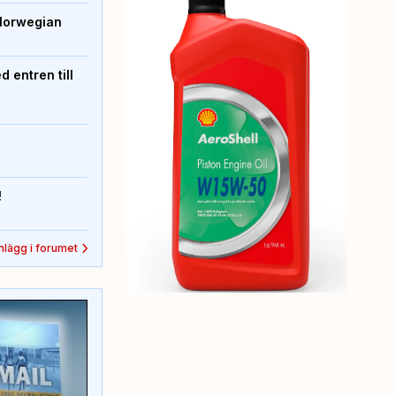
Norwegian
 entren till
!
inlägg i forumet