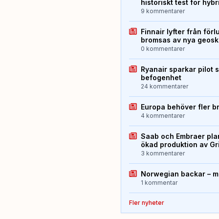
historiskt test för hyb
9 kommentarer
Finnair lyfter från förl
bromsas av nya geos
0 kommentarer
Ryanair sparkar pilot 
befogenhet
24 kommentarer
Europa behöver fler b
4 kommentarer
Saab och Embraer plan
ökad produktion av Gr
3 kommentarer
Norwegian backar – me
1 kommentar
Fler nyheter