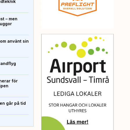
ridteknik
ust – men
kuggor
som använt sin
randflyg
erar för
ipen
n går på tid