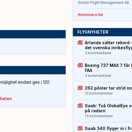
Grafair Flight Management AB
Annonsera här
FLYGNYHETER
Arlanda sätter rekord 
det svenska inrikesfl
3 kommentarer
Boeing 737 MAX 7 får 
FAA
3 kommentarer
öjlighet endast ges i 120
262 piloter tar strid m
12 kommentarer
yheten
Saab: Två GlobalEye s
på radarn
13 kommentarer
Saab 340 flyger in i f