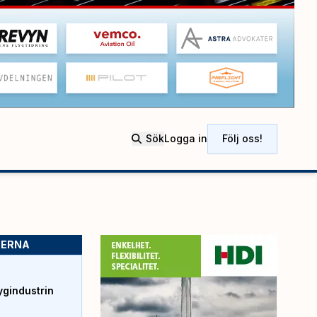
Sök
Logga in
Följ oss!
SERNA
ygindustrin