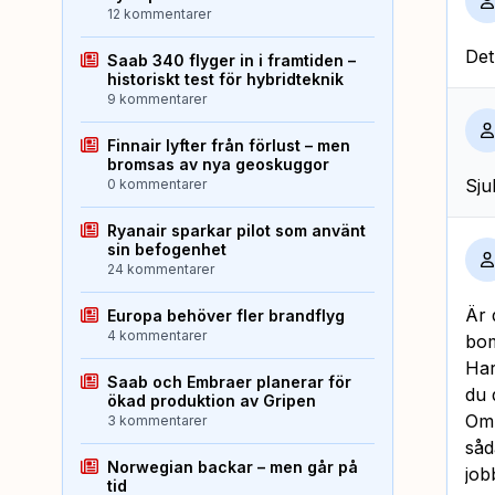
12 kommentarer
Det
Saab 340 flyger in i framtiden –
historiskt test för hybridteknik
9 kommentarer
Finnair lyfter från förlust – men
bromsas av nya geoskuggor
Sju
0 kommentarer
Ryanair sparkar pilot som använt
sin befogenhet
24 kommentarer
Är 
Europa behöver fler brandflyg
4 kommentarer
bom
Har
Saab och Embraer planerar för
du 
ökad produktion av Gripen
Om 
3 kommentarer
såd
Norwegian backar – men går på
jo
tid