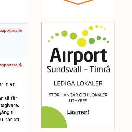
apportera
apportera
r in en
r så får
tsgivare.
ång till
u har ett