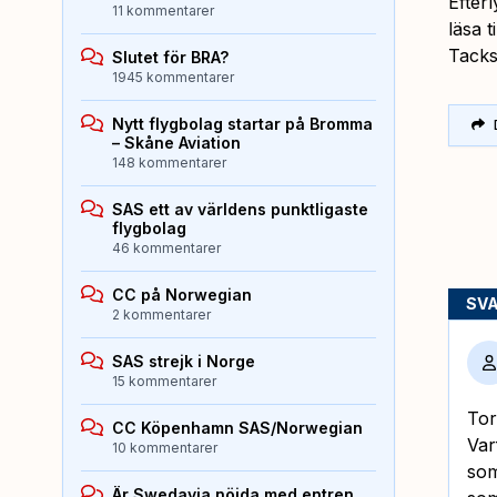
Efter
11 kommentarer
läsa t
Tacks
Slutet för BRA?
1945 kommentarer
Nytt flygbolag startar på Bromma
– Skåne Aviation
148 kommentarer
SAS ett av världens punktligaste
flygbolag
46 kommentarer
CC på Norwegian
SV
2 kommentarer
SAS strejk i Norge
15 kommentarer
Tor
CC Köpenhamn SAS/Norwegian
Var
10 kommentarer
som
Är Swedavia nöjda med entren