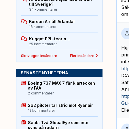
som
till Sverige?
Säk
34 kommentarer
om 
Korean Air till Arlanda!
16 kommentarer
Kuggat PPL-teorin…
25 kommentarer
Hej
pri
Skriv egen insändare
Fler insändare
int
htt
SENASTE NYHETERNA
ICA
Saf
Boeing 737 MAX 7 får klartecken
av FAA
Ann
2 kommentarer
htt
Gui
262 piloter tar strid mot Ryanair
Ell
12 kommentarer
Saab: Två GlobalEye som inte
syns på radarn