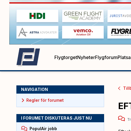
Flygtorget
Nyheter
Flygforum
Plats
Till
NAVIGATION
Regler för forumet
EF
I FORUMET DISKUTERAS JUST NU
Tr
PopulAir jobb