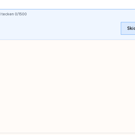
l tecken
0
/1500
Ski