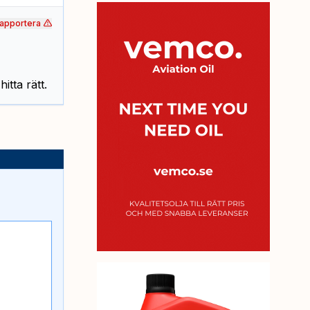
apportera
itta rätt.