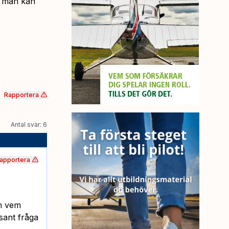
m man kan
Rapportera
Antal svar: 6
apportera
om vem
sant fråga