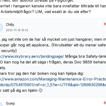
 hest. Bör absolut utredas på Flygtorget.
erhet i hangaren kanske inte bara innefattar tillträde till h
Arbetsmiljöfrågor? LIM, vad exakt är du ute efter?
R
Chilly
2010-11-15 15:13
, jag vet inte om de har så mycket om just hangarer; men 
nciper går nog att applicera.. (Förutsätter att du menar saf
e security)
p://www.skybrary.aero/landingpage/
Många bra Safety-länk
O kan nog ha del att säga i frågan, deras Doc 9859 behand
ety.
ars tror jag den här boken nog kan hjälpa dig:
p://www.amazon.com/Managing-Maintenance-Error-Practic
de/dp/0754615901/ref=sr_1_5?ie=UTF8&qid=1289830298&
er sätt på dig en hjälm 🙂
R
Gump