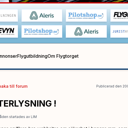
annonser
Flygutbildning
Om Flygtorget
baka till
forum
Publicerad
den
20
TERLYSNING !
åden startades
av
LIM