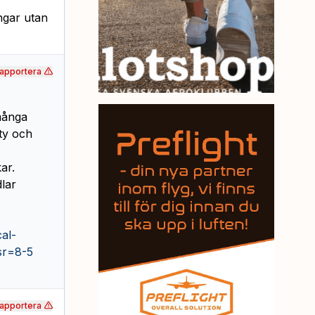
angar utan
apportera
många
ety och
ar.
lar
al-
sr=8-5
apportera