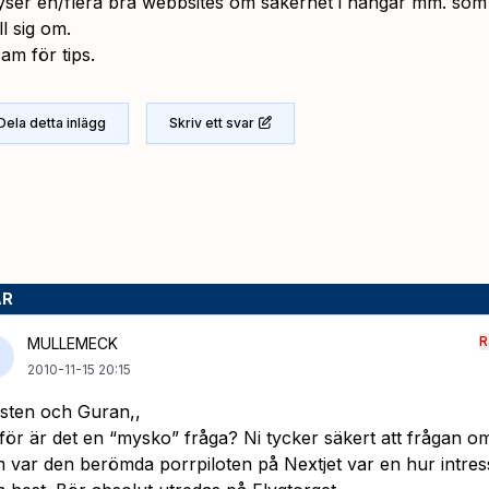
lyser en/flera bra webbsites om säkerhet i hangar mm. so
ill sig om.
am för tips.
Dela detta inlägg
Skriv ett svar
AR
R
MULLEMECK
2010-11-15 20:15
sten och Guran,,
för är det en “mysko” fråga? Ni tycker säkert att frågan 
 var den berömda porrpiloten på Nextjet var en hur intres