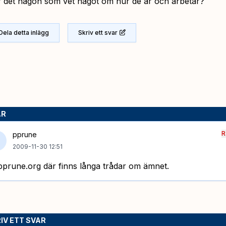
r det någon som vet något om hur de är och arbetar?
Dela detta inlägg
Skriv ett svar
AR
R
pprune
2009-11-30 12:51
pprune.org där finns långa trådar om ämnet.
IV ETT SVAR