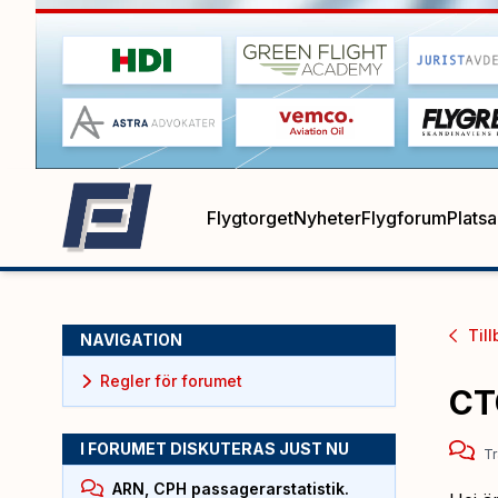
Flygtorget
Nyheter
Flygforum
Plats
Till
NAVIGATION
Regler för forumet
CT
I FORUMET DISKUTERAS JUST NU
Tr
ARN, CPH passagerarstatistik.