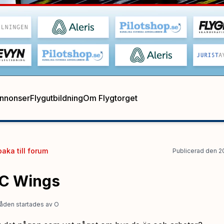
annonser
Flygutbildning
Om Flygtorget
baka till
forum
Publicerad
den
2
C Wings
åden startades
av
O