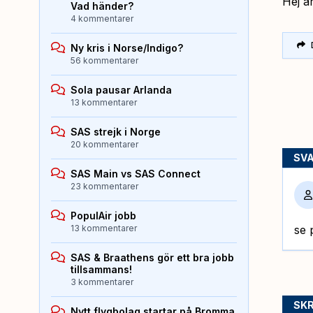
Hej ä
Vad händer?
4 kommentarer
Ny kris i Norse/Indigo?
56 kommentarer
Sola pausar Arlanda
13 kommentarer
SAS strejk i Norge
20 kommentarer
SV
SAS Main vs SAS Connect
23 kommentarer
PopulAir jobb
13 kommentarer
se 
SAS & Braathens gör ett bra jobb
tillsammans!
3 kommentarer
SKR
Nytt flygbolag startar på Bromma