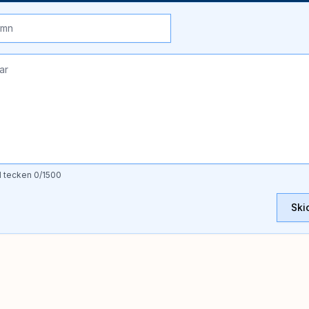
l tecken
0
/1500
Ski