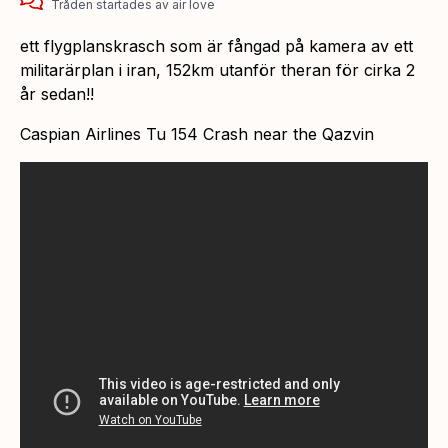
Tråden startades
av
air love
ett flygplanskrasch som är fångad på kamera av ett
militarärplan i iran, 152km utanför theran för cirka 2
år sedan!!
Caspian Airlines Tu 154 Crash near the Qazvin