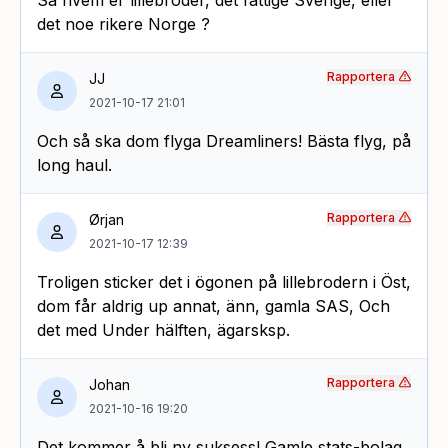
det noe rikere Norge ?
Rapportera
JJ
2021-10-17 21:01
Och så ska dom flyga Dreamliners! Bästa flyg, på
long haul.
Rapportera
Ørjan
2021-10-17 12:39
Troligen sticker det i ögonen på lillebrodern i Öst,
dom får aldrig up annat, änn, gamla SAS, Och
det med Under hälften, ägarsksp.
Rapportera
Johan
2021-10-16 19:20
Det kommer å bli ny suksess! Gamle stats-bolag,