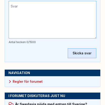
Antal tecken
0
/1500
Skicka svar
NAVIGATION
Regler för forumet
I FORUMET DISKUTERAS JUST NU
Är Swedavia nöjda med entren till Sverige?