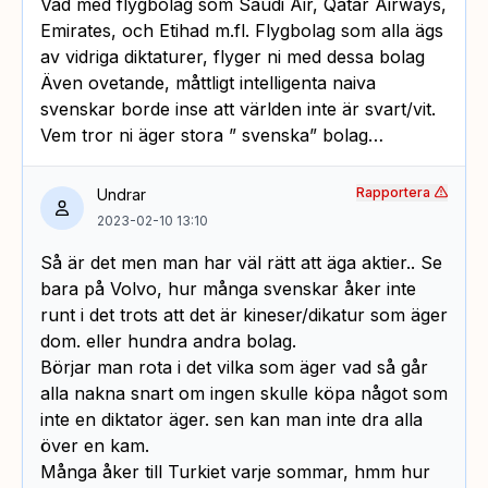
Vad med flygbolag som Saudi Air, Qatar Airways,
Emirates, och Etihad m.fl. Flygbolag som alla ägs
av vidriga diktaturer, flyger ni med dessa bolag
Även ovetande, måttligt intelligenta naiva
svenskar borde inse att världen inte är svart/vit.
Vem tror ni äger stora ” svenska” bolag…
Rapportera
Undrar
2023-02-10 13:10
Så är det men man har väl rätt att äga aktier.. Se
bara på Volvo, hur många svenskar åker inte
runt i det trots att det är kineser/dikatur som äger
dom. eller hundra andra bolag.
Börjar man rota i det vilka som äger vad så går
alla nakna snart om ingen skulle köpa något som
inte en diktator äger. sen kan man inte dra alla
över en kam.
Många åker till Turkiet varje sommar, hmm hur