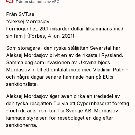
Tråden startades
av
ABC
Från SVT.se
“Aleksej Mordasjov
Förmögenhet: 29,1 miljarder dollar tillsammans med
sin familj (Forbes, 4 juni 2021).
Som storägare i den ryska ståljätten Severstal har
Aleksej Mordasjov blivit en av de rikaste i Ryssland.
Samma dag som invasionen av Ukraina bjöds
Mordasjov in till ett omtalat möte med Vladimir Putin –
och några dagar senare hamnade han på EU:s
sanktionslista.
Aleksej Mordasjov äger även cirka en tredjedel av
den tyska resejätten Tui via ett Cypernbaserat företag
– och de äger i sin tur Tui Sverige AB. Mordasjov
lämnade styrelsen för resebolaget en dag efter
sanktionerna.