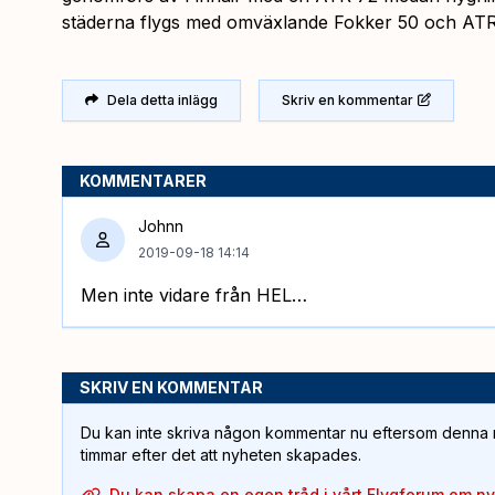
städerna flygs med omväxlande Fokker 50 och ATR
Dela detta inlägg
Skriv en kommentar
KOMMENTARER
Johnn
2019-09-18 14:14
Men inte vidare från HEL…
SKRIV EN KOMMENTAR
Du kan inte skriva någon kommentar nu eftersom denna m
timmar efter det att nyheten skapades.
Du kan skapa en egen tråd i vårt Flygforum om n