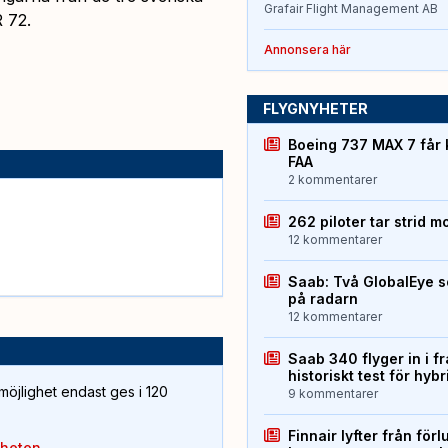
Grafair Flight Management AB
 72.
Annonsera här
FLYGNYHETER
Boeing 737 MAX 7 får 
FAA
2 kommentarer
262 piloter tar strid m
12 kommentarer
Saab: Två GlobalEye s
på radarn
12 kommentarer
Saab 340 flyger in i f
historiskt test för hyb
öjlighet endast ges i 120
9 kommentarer
Finnair lyfter från förl
yheten