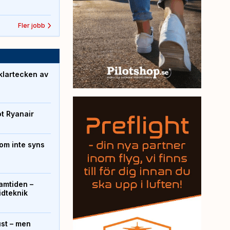
Fler jobb
klartecken av
ot Ryanair
om inte syns
ramtiden –
ridteknik
ust – men