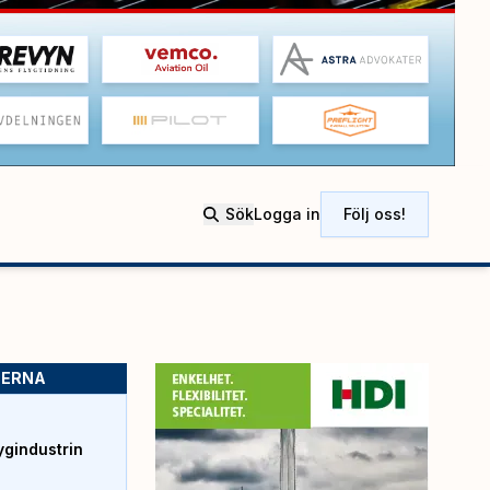
Sök
Logga in
Följ oss!
SERNA
ygindustrin