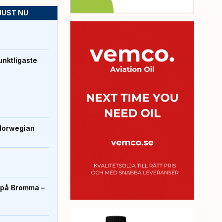
JUST NU
unktligaste
Norwegian
r på Bromma –