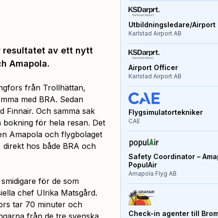
Utbildningsledare/Airport 
Karlstad Airport AB
 resultatet av ett nytt
ch Amapola.
Airport Officer
Karlstad Airport AB
ingfors från Trollhättan,
l Bromma med BRA. Sedan
med Finnair. Och samma sak
Flygsimulatortekniker
CAE
n bokning för hela resan. Det
ren Amapola och flygbolaget
n, direkt hos både BRA och
Safety Coordinator – Amap
PopulAir
Amapola Flyg AB
u smidigare för de som
iella chef Ulrika Matsgård.
rs tar 70 minuter och
Check-in agenter till Bro
garna från de tre svenska