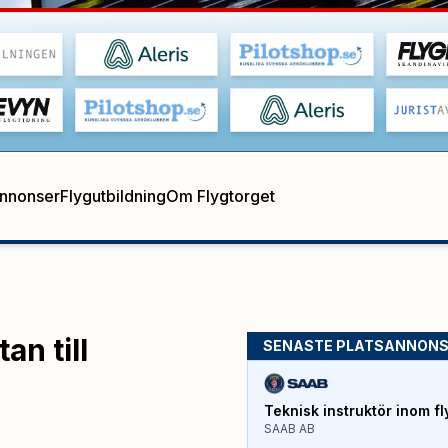
annonser
Flygutbildning
Om Flygtorget
an till
SENASTE PLATSANNON
Teknisk instruktör inom fl
SAAB AB