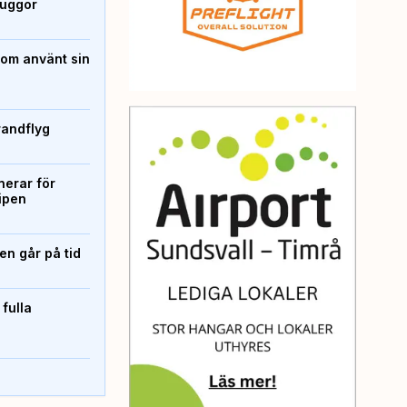
kuggor
som använt sin
randflyg
erar för
ipen
n går på tid
 fulla