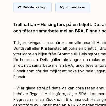
Dela detta inlägg
Kommentarer
Trollhättan – Helsingfors på en biljett. Det är
och tätare samarbete mellan BRA, Finnair o
Tidigare tvingades resenärer som ville resa till Hels
Sundsvall eller Kristianstad att boka en biljett til
ytterligare en biljett från Bromma till Helsingfors 
för hemresan. Detta gäller inte längre, nu räcker e
är ett nytt samarbete mellan BRA, underleverantö
Finnair som gör det möjligt att boka flyg hela väge
Finnair.
– Vi är glada att vi på detta vis kan göra resan änn
behöver flyga till Helsingfors, säger BRAs kommers
Flygresan mellan Stockholm Bromma och Helsingfo
genomförs av Finnair med en ATR 72 medan flygnin