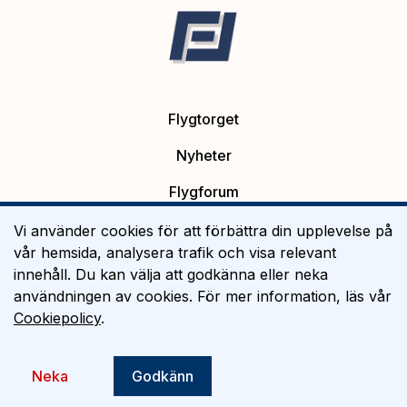
Flygtorget
Nyheter
Flygforum
Platsannonser
Vi använder cookies för att förbättra din upplevelse på
vår hemsida, analysera trafik och visa relevant
Flygutbildning
innehåll. Du kan välja att godkänna eller neka
användningen av cookies. För mer information, läs vår
Om Flygtorget
Cookiepolicy
.
©
2026
Flygtorget AB
Neka
Godkänn