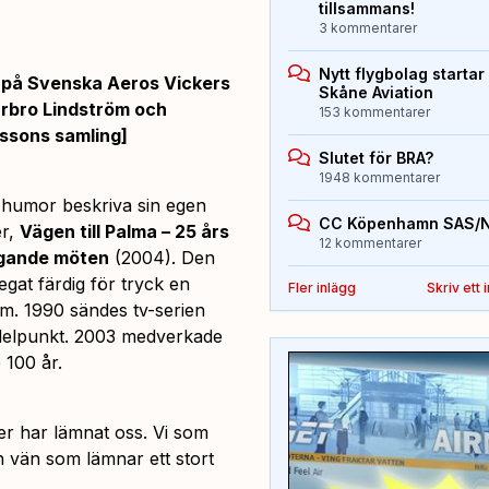
tillsammans!
3 kommentarer
Nytt flygbolag starta
r) på Svenska Aeros Vickers
Skåne Aviation
Barbro Lindström och
153 kommentarer
vssons samling]
Slutet för BRA?
1948 kommentarer
 humor beskriva sin egen
CC Köpenhamn SAS/
er,
Vägen till Palma – 25 års
12 kommentarer
gande möten
(2004). Den
egat färdig för tryck en
Fler inlägg
Skriv ett 
am. 1990 sändes tv-serien
edelpunkt. 2003 medverkade
e 100 år.
er har lämnat oss. Vi som
 vän som lämnar ett stort