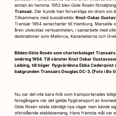
annan än hemma. 1953 blev Göte Rosén försäljnings
Transair.
Där kunde han förverkliga sin dröm om bi
Tillsammans med bussdirektör
Knut-Oskar Gusta
Transair 1954 seriecharter till Hamburg, Marseille 
åren utvecklas verksamheten, i samarbete med olika 
destinationer som Mallorca, Kanarieöarna och Grek
Bilden:Göte Rosén som charterbolaget Transairs v
omkring 1954. Till vänster Knut Oskar Gustavsso
Leibing, till höger flygvärdinna Ebba Cederqvist 
bakgrunden Transairs Douglas DC-3. [Foto i Bo 
Nu var det inte bara folk som transporterades billi
föregångare när det gällde flygtransport av livsmed
Göte Rosén sökte ständigt nya vägar men kände sig
oförstående etablissemang. Hans främsta mål var e