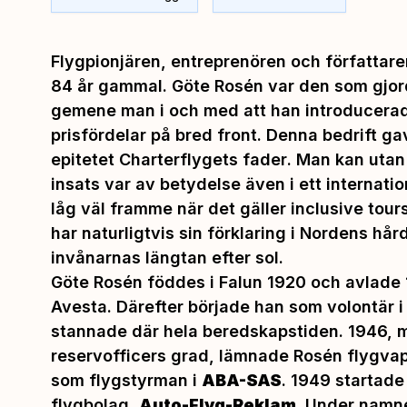
Flygpionjären, entreprenören och författar
84 år gammal. Göte Rosén var den som gjorde
gemene man i och med att han introducerad
prisfördelar på bred front. Denna bedrift ga
epitetet
Charterflygets fader
. Man kan utan
insats var av betydelse även i ett internatio
låg väl framme när det gäller
inclusive tours
har naturligtvis sin förklaring i Nordens hår
invånarnas längtan efter sol.
Göte Rosén föddes i Falun 1920 och avlade
Avesta. Därefter började han som volontär 
stannade där hela beredskapstiden. 1946, 
reservofficers grad, lämnade Rosén flygvap
som flygstyrman i
ABA-SAS
. 1949 startade
flygbolag,
Auto-Flyg-Reklam
. Under namn