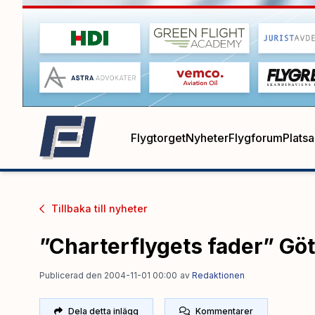
Flygtorget
Nyheter
Flygforum
Plats
Tillbaka till
nyheter
”Charterflygets fader” Gö
Publicerad den 2004-11-01 00:00
av
Redaktionen
Dela detta inlägg
Kommentarer