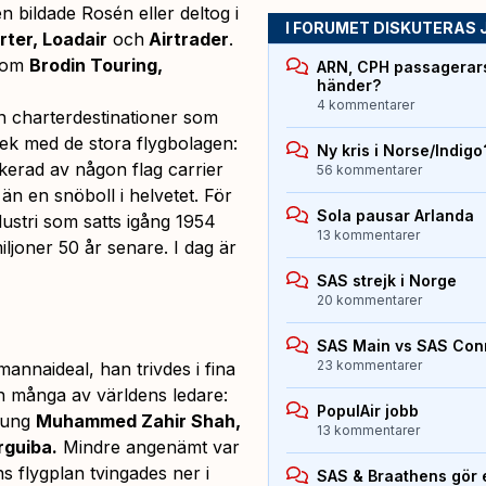
n bildade Rosén eller deltog i
I FORUMET DISKUTERAS 
ter, Loadair
och
Airtrader
.
 som
Brodin Touring,
ARN, CPH passagerarst
händer?
4 kommentarer
 charterdestinationer som
k med de stora flygbolagen:
Ny kris i Norse/Indigo
ikerad av någon flag carrier
56 kommentarer
än en snöboll i helvetet
. För
Sola pausar Arlanda
ustri som satts igång 1954
13 kommentarer
miljoner 50 år senare. I dag är
SAS strejk i Norge
20 kommentarer
SAS Main vs SAS Con
23 kommentarer
emannaideal, han trivdes i fina
an många av världens ledare:
PopulAir jobb
kung
Muhammed Zahir Shah,
13 kommentarer
rguiba.
Mindre angenämt var
s flygplan tvingades ner i
SAS & Braathens gör e