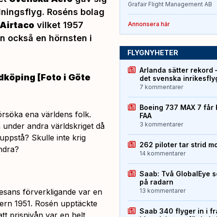
Grafair Flight Management AB
idningsflyg. Roséns bolag
Airtaco
vilket 1957
Annonsera här
n också en hörnsten i
FLYGNYHETER
Arlanda sätter rekord 
dköping [Foto i Göte
det svenska inrikesfl
7 kommentarer
Boeing 737 MAX 7 får 
örsöka ena världens folk.
FAA
3 kommentarer
n under andra världskriget då
uppstå? Skulle inte krig
262 piloter tar strid m
ndra?
14 kommentarer
Saab: Två GlobalEye s
på radarn
esans förverkligande var en
13 kommentarer
tern 1951. Rosén upptäckte
Saab 340 flyger in i f
tt prisnivån var en helt