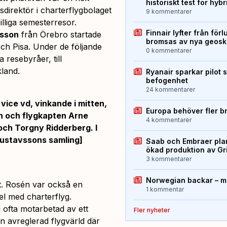
historiskt test för hyb
direktör i charterflygbolaget
9 kommentarer
lliga semesterresor.
Finnair lyfter från förl
vsson
från Örebro startade
bromsas av nya geos
och Pisa. Under de följande
0 kommentarer
resebyråer, till
land.
Ryanair sparkar pilot 
befogenhet
24 kommentarer
ice vd, vinkande i mitten,
Europa behöver fler b
n och flygkapten Arne
4 kommentarer
och Torgny Ridderberg. I
Gustavssons samling]
Saab och Embraer plan
ökad produktion av Gr
3 kommentarer
Norwegian backar – me
gt. Rosén var också en
1 kommentar
el med charterflyg.
 ofta motarbetad av ett
Fler nyheter
n avreglerad flygvärld där