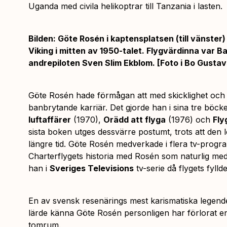
Uganda med civila helikoptrar till Tanzania i lasten.
Bilden: Göte Rosén i kaptensplatsen (till vänste
Viking i mitten av 1950-talet. Flygvärdinna var 
andrepiloten Sven
Slim
Ekblom. [Foto i Bo Gusta
Göte Rosén hade förmågan att med skicklighet och
banbrytande karriär. Det gjorde han i sina tre böck
luftaffärer
(1970),
Orädd att flyga
(1976) och
Fly
sista boken utges dessvärre postumt, trots att den l
längre tid. Göte Rosén medverkade i flera tv-progr
Charterflygets historia med Rosén som naturlig m
han i
Sveriges Televisions
tv-serie då flygets fylld
En av svensk resenärings mest karismatiska legend
lärde känna Göte Rosén personligen har förlorat en
tomrum.