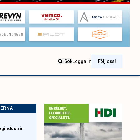
Sök
Logga in
Följ oss!
SERNA
ygindustrin