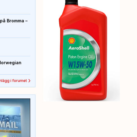
r på Bromma –
Norwegian
inlägg i forumet