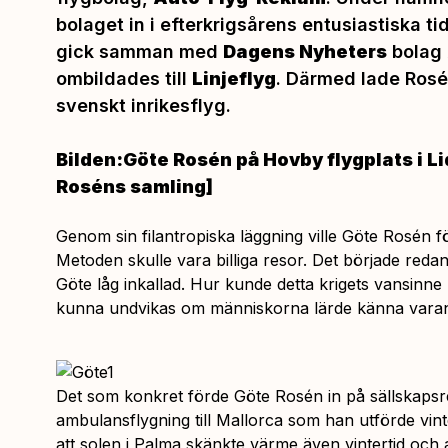
bolaget in i efterkrigsårens entusiastiska t
gick samman med
Dagens Nyheters
bolag
ombildades till
Linjeflyg
. Därmed lade Rosé
svenskt inrikesflyg.
Bilden:Göte Rosén på Hovby flygplats i Li
Roséns samling]
Genom sin filantropiska läggning ville Göte Rosén f
Metoden skulle vara billiga resor. Det började reda
Göte låg inkallad. Hur kunde detta krigets vansinne 
kunna undvikas om människorna lärde känna vara
Det som konkret förde Göte Rosén in på sällskapsr
ambulansflygning till Mallorca som han utförde vin
att solen i Palma skänkte värme även vintertid och a