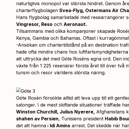
naturligtvis monopol var största hindret. Genom åre
charterflygbolagen
Svea-Flyg, Ostermans Air Char
Hans flygbolag samarbetade med researrangörer
Vingresor, Reso
och
Aeronaut.
Tillsammans med olika kompanjoner skapade Rosén
Kenya, Gambia och Bahamas. Oftast i kurragömmale
-Ansökan om chartertillstånd på en destination traf
hade ofta mindre chans hos luftfartsmyndigheterna 
att uttrycka det med Göte Roséns egna ord. Den ind
växte från 1 225 resenärer första året till över två 
turism och resor världens största näring.
Göte Rosén försökte alltid att leva upp till ett gentl
salonger. I de mest skiftande situationer träffade h
Winston Churchill, Julius Nyerere,
Afghanistans 
shahen av Persien
, Tunisiens president
Habib Bou
det att hamna i
Idi Amins
arrest. Det skedde när han