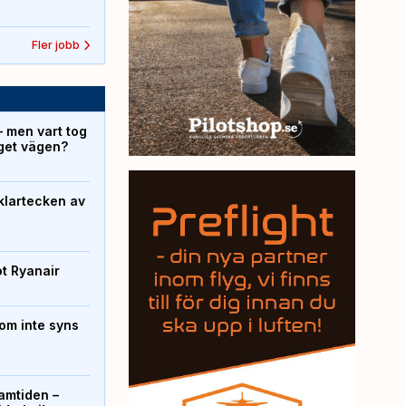
Fler jobb
– men vart tog
yget vägen?
klartecken av
ot Ryanair
om inte syns
ramtiden –