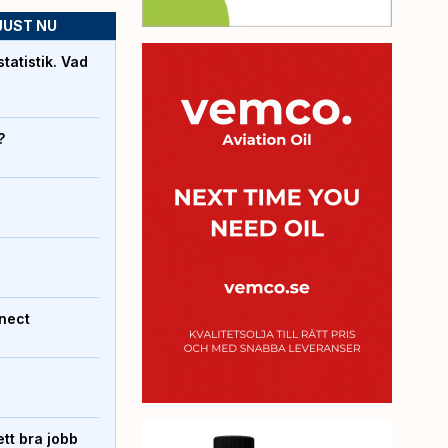
JUST NU
atistik. Vad
?
nect
tt bra jobb