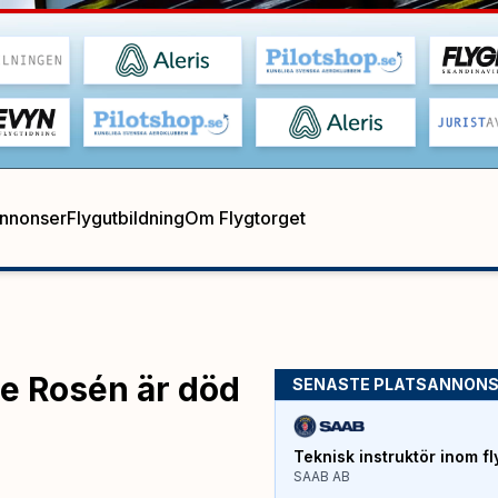
annonser
Flygutbildning
Om Flygtorget
te Rosén är död
SENASTE PLATSANNON
Teknisk instruktör inom fl
SAAB AB