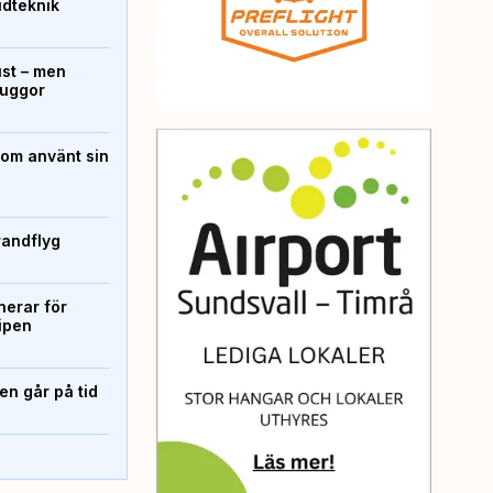
ridteknik
ust – men
kuggor
som använt sin
randflyg
erar för
ipen
n går på tid