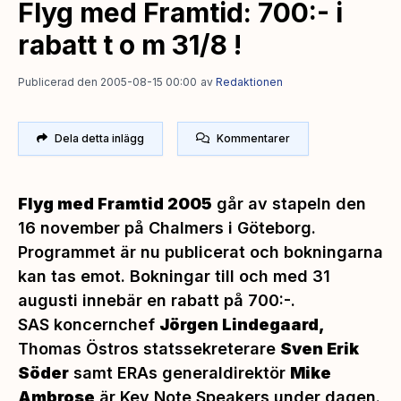
Flyg med Framtid: 700:- i
rabatt t o m 31/8 !
Publicerad den 2005-08-15 00:00
av
Redaktionen
Dela detta inlägg
Kommentarer
Flyg med Framtid 2005
går av stapeln den
16 november på Chalmers i Göteborg.
Programmet är nu publicerat och bokningarna
kan tas emot.
Bokningar till och med 31
augusti innebär en rabatt på 700:-.
SAS koncernchef
Jörgen Lindegaard,
Thomas Östros statssekreterare
Sven Erik
Söder
samt ERAs generaldirektör
Mike
Ambrose
är
Key Note Speakers
under dagen.