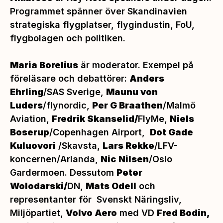
Programmet spänner över Skandinavien
strategiska flygplatser, flygindustin, FoU,
flygbolagen och politiken.
Maria Borelius
är moderator. Exempel på
föreläsare och debattörer:
Anders
Ehrling
/SAS Sverige,
Maunu von
Luders
/flynordic,
Per G Braathen
/Malmö
Aviation,
Fredrik Skanselid/
FlyMe,
Niels
Boserup
/Copenhagen Airport,
Dot Gade
Kuluovori
/Skavsta,
Lars Rekke
/LFV-
koncernen/Arlanda,
Nic
Nilsen
/Oslo
Gardermoen. Dessutom
Peter
Wolodarski/
DN,
Mats Odell
och
representanter för Svenskt Näringsliv,
Miljöpartiet,
Volvo Aero
med VD
Fred Bodin,