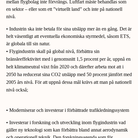
mellan flygbolag inte förvrängs. Luftfart måste behandlas som
en sektor – eller som ett ”virtuellt land” och inte på nationell
nivå.
• Industrin ska inte betala för sina utsläpp mer än en gång. Det är
helt väsentligt att eventuella ekonomiska styrmedel, såsom ETS,
är globala till sin natur.
• Flygindustrin skall på global nivå, förbättra sin
bränsleeffektivitet med i genomsnitt 1,5 procent per år, uppnå en
helt klimatneutral växt från 2020 och därefter arbeta mot att i
2050 ha reducerat sina CO2 utsläpp med 50 procent jämfört med
2005 års nivå. För att uppnå dessa mål krävs att man på nationell
nivå också;
• Moderniserar och investerar i förbättrade trafikledningssystem
• Investerar i forskning och utveckling inom flygindustrin vad
gäller ny teknologi som kan förbättra bland annat aerodynamik
och operationell teknik. Den forskningsagenda som för