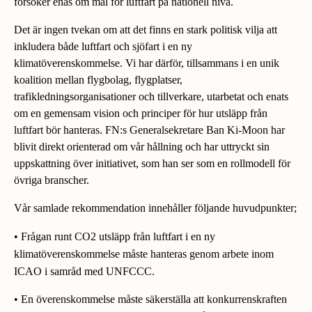
försöker enas om mål för luftfart på nationell nivå.
Det är ingen tvekan om att det finns en stark politisk vilja att
inkludera både luftfart och sjöfart i en ny
klimatöverenskommelse. Vi har därför, tillsammans i en unik
koalition mellan flygbolag, flygplatser,
trafikledningsorganisationer och tillverkare, utarbetat och enats
om en gemensam vision och principer för hur utsläpp från
luftfart bör hanteras. FN:s Generalsekretare Ban Ki-Moon har
blivit direkt orienterad om vår hållning och har uttryckt sin
uppskattning över initiativet, som han ser som en rollmodell för
övriga branscher.
Vår samlade rekommendation innehåller följande huvudpunkter;
• Frågan runt CO2 utsläpp från luftfart i en ny
klimatöverenskommelse måste hanteras genom arbete inom
ICAO i samråd med UNFCCC.
• En överenskommelse måste säkerställa att konkurrenskraften