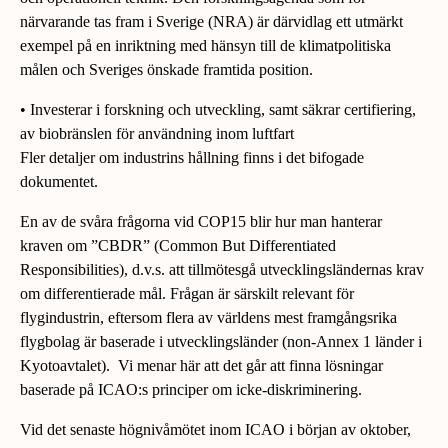
närvarande tas fram i Sverige (NRA) är därvidlag ett utmärkt
exempel på en inriktning med hänsyn till de klimatpolitiska
målen och Sveriges önskade framtida position.
• Investerar i forskning och utveckling, samt säkrar certifiering,
av biobränslen för användning inom luftfart
Fler detaljer om industrins hållning finns i det bifogade
dokumentet.
En av de svåra frågorna vid COP15 blir hur man hanterar
kraven om ”CBDR” (Common But Differentiated
Responsibilities), d.v.s. att tillmötesgå utvecklingsländernas krav
om differentierade mål. Frågan är särskilt relevant för
flygindustrin, eftersom flera av världens mest framgångsrika
flygbolag är baserade i utvecklingsländer (non-Annex 1 länder i
Kyotoavtalet). Vi menar här att det går att finna lösningar
baserade på ICAO:s principer om icke-diskriminering.
Vid det senaste högnivåmötet inom ICAO i början av oktober,