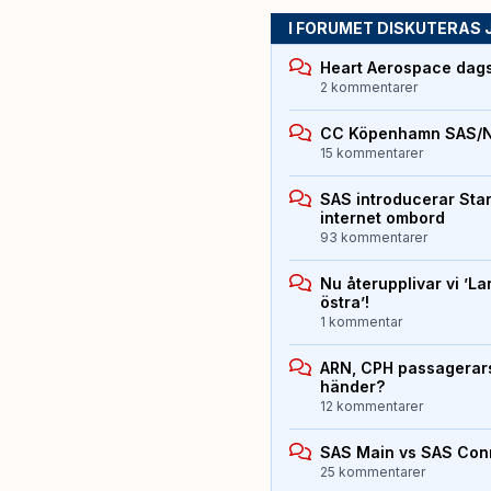
I FORUMET DISKUTERAS 
Heart Aerospace dag
2 kommentarer
CC Köpenhamn SAS/
15 kommentarer
SAS introducerar Starl
internet ombord
93 kommentarer
Nu återupplivar vi ’La
östra’!
1 kommentar
ARN, CPH passagerarst
händer?
12 kommentarer
SAS Main vs SAS Con
25 kommentarer