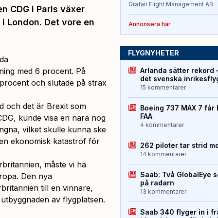
Grafair Flight Management AB
en CDG i Paris växer
 i London. Det vore en
Annonsera här
FLYGNYHETER
nda
Arlanda sätter rekord 
ning med 6 procent. På
det svenska inrikesfl
procent och slutade på strax
15 kommentarer
d och det är Brexit som
Boeing 737 MAX 7 får 
FAA
s CDG, kunde visa en nära nog
4 kommentarer
ungna, vilket skulle kunna ske
 en ekonomisk katastrof för
262 piloter tar strid m
14 kommentarer
orbritannien, måste vi ha
Saab: Två GlobalEye s
uropa. Den nya
på radarn
itannien till en vinnare,
13 kommentarer
r utbyggnaden av flygplatsen.
Saab 340 flyger in i f