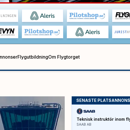
annonser
Flygutbildning
Om Flygtorget
SENASTE PLATSANNON
Teknisk instruktör inom fl
SAAB AB