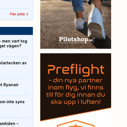
Fler jobb
– men vart tog
yget vägen?
klartecken av
ot Ryanair
om inte syns
ramtiden –