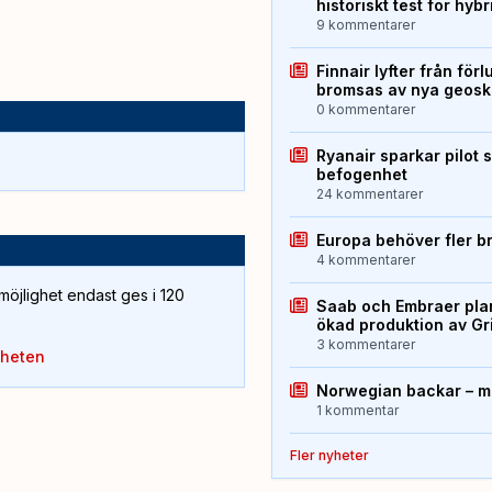
historiskt test för hyb
9 kommentarer
Finnair lyfter från förl
bromsas av nya geos
0 kommentarer
Ryanair sparkar pilot 
befogenhet
24 kommentarer
Europa behöver fler b
4 kommentarer
öjlighet endast ges i 120
Saab och Embraer plan
ökad produktion av Gr
3 kommentarer
yheten
Norwegian backar – me
1 kommentar
Fler nyheter