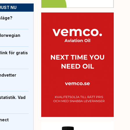
JUST NU
släge?
Norwegian
ink för gratis
ndvetter
atistik. Vad
nect