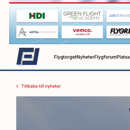
Flygtorget
Nyheter
Flygforum
Plats
Tillbaka till
nyheter