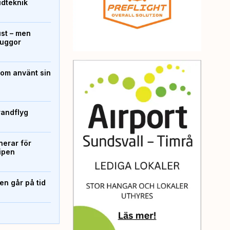
ridteknik
ust – men
kuggor
som använt sin
randflyg
erar för
ipen
n går på tid