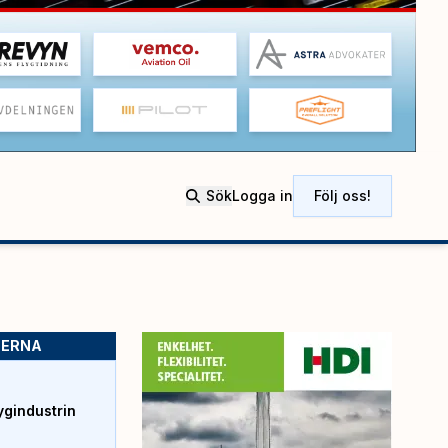
Sök
Logga in
Följ oss!
SERNA
ygindustrin