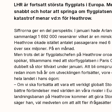
LHR är fortsatt största flygplats i Europa. M
snabbt och hotar att springa om flygplatsen
katastrof menar vd:n för Heathrow.
Siffrorna ger en del perspektiv. I januari hade Arla
sammanlagt 1 692 000 resenärer vilket är en minsk
Heathrow ökade istället antalet passagerare med 6 
över sex miljoner. På en månad.
Men trots det är flygplatschefen på Heathrow oroa
spökar, tillsammans med att storflygplatsen i Pari
dubbelt så stor tillväxt under januari. Att bli omspr
redan inom två år om utvecklingen fortsätter, vore
hela landet i hans ögon:
– Om vi ska fortsätta att vara ett verkligt globalt St
bättre förbindelser med världen än våra rivaler i E
landningsbanan på Heathrow kommer att göra Storbr
säger han, väl medveten om att allt fler ifrågasätte