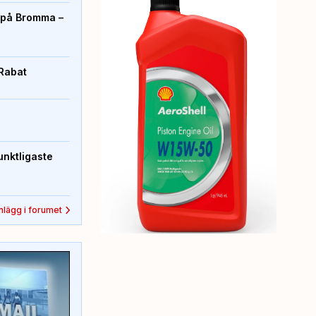
r på Bromma –
 Rabat
unktligaste
inlägg i forumet