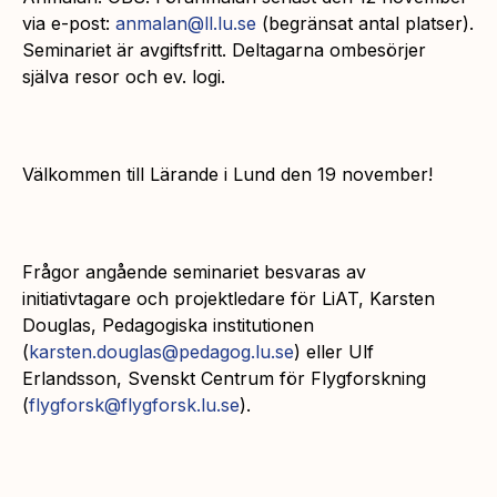
via e-post:
anmalan@ll.lu.se
(begränsat antal platser).
Seminariet är avgiftsfritt. Deltagarna ombesörjer
själva resor och ev. logi.
Välkommen till Lärande i Lund den 19 november!
Frågor angående seminariet besvaras av
initiativtagare och projektledare för LiAT, Karsten
Douglas, Pedagogiska institutionen
(
karsten.douglas@pedagog.lu.se
) eller Ulf
Erlandsson, Svenskt Centrum för Flygforskning
(
flygforsk@flygforsk.lu.se
).