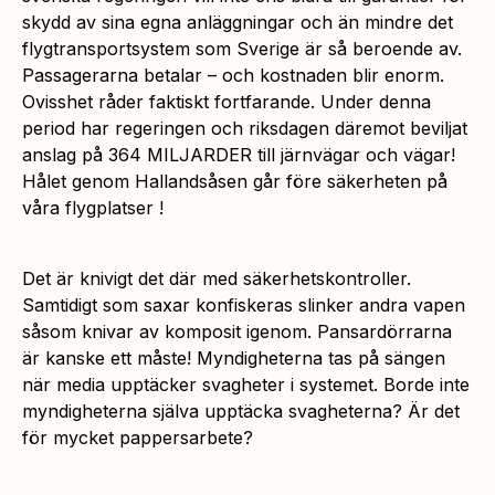
skydd av sina egna anläggningar och än mindre det
flygtransportsystem som Sverige är så beroende av.
Passagerarna betalar – och kostnaden blir enorm.
Ovisshet råder faktiskt fortfarande. Under denna
period har regeringen och riksdagen däremot beviljat
anslag på 364 MILJARDER till järnvägar och vägar!
Hålet genom Hallandsåsen går före säkerheten på
våra flygplatser !
Det är knivigt det där med säkerhetskontroller.
Samtidigt som saxar konfiskeras slinker andra vapen
såsom knivar av komposit igenom. Pansardörrarna
är kanske ett måste! Myndigheterna tas på sängen
när media upptäcker svagheter i systemet. Borde inte
myndigheterna själva upptäcka svagheterna? Är det
för mycket pappersarbete?