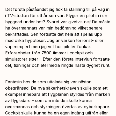
Det första påståendet jag fick ta ställning till på väg in
i TV-studion för ett år sen var: Flyger en pilot in i en
byggnad under hot? Svaret var givetvis nej! De måste
ha övermannats var min bedömning vilket senare
bekräftades. Sen fortsatte det hela att spelas upp
med olika hypoteser. Jag är varken terrorist- eller
vapenexpert men jag vet hur piloter funkar.
Erfarenheter från 7500 timmar i cockpit och
simulatorer sitter i. Efter den första intervjun fortsatte
det, tidningar och etermedia ringde nästa dygnet runt.
Fantasin hos de som uttalade sig var nästan
obegränsad. De nya säkerhetskraven skulle som ett
exempel innebära att flygplanen styrdes från marken
av flygledare – som om inte de skulle kunna
övermannas och styrningen övertas av cyberkapare.
Cockpit skulle kunna ha en egen ingång utifrån eller