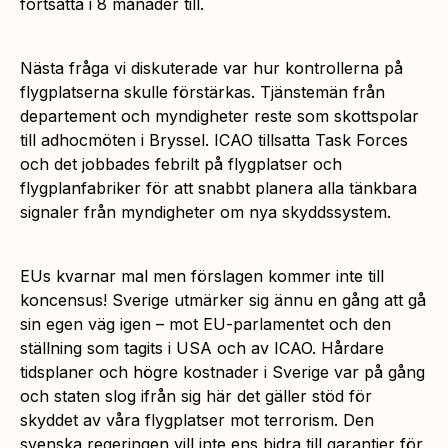
fortsätta i 8 månader till.
Nästa fråga vi diskuterade var hur kontrollerna på
flygplatserna skulle förstärkas. Tjänstemän från
departement och myndigheter reste som skottspolar
till adhocmöten i Bryssel. ICAO tillsatta Task Forces
och det jobbades febrilt på flygplatser och
flygplanfabriker för att snabbt planera alla tänkbara
signaler från myndigheter om nya skyddssystem.
EUs kvarnar mal men förslagen kommer inte till
koncensus! Sverige utmärker sig ännu en gång att gå
sin egen väg igen – mot EU-parlamentet och den
ställning som tagits i USA och av ICAO. Hårdare
tidsplaner och högre kostnader i Sverige var på gång
och staten slog ifrån sig här det gäller stöd för
skyddet av våra flygplatser mot terrorism. Den
svenska regeringen vill inte ens bidra till garantier för