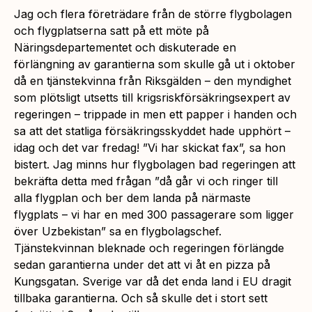
Jag och flera företrädare från de större flygbolagen
och flygplatserna satt på ett möte på
Näringsdepartementet och diskuterade en
förlängning av garantierna som skulle gå ut i oktober
då en tjänstekvinna från Riksgälden – den myndighet
som plötsligt utsetts till krigsriskförsäkringsexpert av
regeringen – trippade in men ett papper i handen och
sa att det statliga försäkringsskyddet hade upphört –
idag och det var fredag! ”
Vi har skickat fax
”, sa hon
bistert. Jag minns hur flygbolagen bad regeringen att
bekräfta detta med frågan ”
då går vi och ringer till
alla flygplan och ber dem landa på närmaste
flygplats – vi har en med 300 passagerare som ligger
över Uzbekistan”
sa en flygbolagschef.
Tjänstekvinnan bleknade och regeringen förlängde
sedan garantierna under det att vi åt en pizza på
Kungsgatan. Sverige var då det enda land i EU dragit
tillbaka garantierna. Och så skulle det i stort sett