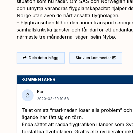
situation som nu råder. Om SAS och Norwegian kan 
och utnyttja varandras flygplanskapacitet hjälper det
Norge utan även de hårt ansatta flygbolagen.
– Flygbranschen tillhör dem inom transportnäringe
samhällskritiska tjänster och får därför ett undant
närmaste tre månaderna, säger Iselin Nybø.
Dela detta inlägg
Skriv en kommentar
KOMMENTARER
Kurt
2020-03-20 10:58
Talet om att “marknaden löser alla problem” och ä
ägande har fått sig en törn.
Enda sättet att rädda flygtrafiken i länder som Sv
förstatliga flygbolagen. Grattis alla nyliberaler in