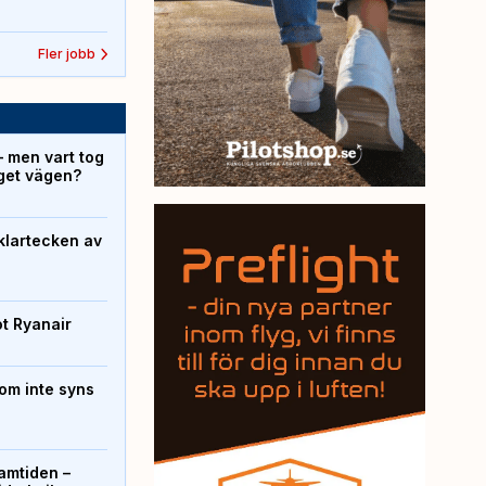
Fler jobb
– men vart tog
yget vägen?
klartecken av
ot Ryanair
om inte syns
ramtiden –