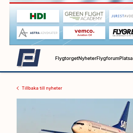
Flygtorget
Nyheter
Flygforum
Plats
Tillbaka till
nyheter