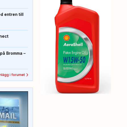
 entren till
nect
r på Bromma –
inlägg i forumet