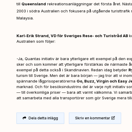
till
Queensland
rekreationsanläggningar det första året. Näs
2003 i södra Australien och fokusera på utgående turisttrafik
Malaysia.
Karl-Erik Strand, VD för Sveriges Rese- och Turistråd AB
k
Australien som följer:
-Ja, Quantas initiativ är bara ytterligare ett exempel på den 
sker och som kommer att ytterligare förstärkas de närmaste år
exempel på detta också i Skandinavien. Redan idag betyder
R
turism till Sverige. Men det är bara början — jag tror att vi inom
spännande lågprisoperatörerna
Go, Buzz, Virgin och Easy J
marknad. Och för besöksindustrins del är varje nytt initiativ som
— till överkomliga priser — bara att varmt välkomna. Vi sama
att samarbeta med alla transportörer som gör Sverige mera till
Dela detta inlägg
Skriv en kommentar