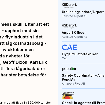
Utbildningsledare/Airport 
Karlstad Airport AB
ens skull. Efter att ett
t - upphört med sin
Airport Officer
 flygindustrin i det
Karlstad Airport AB
ett lågkostnadsbolag -
et av oktober men
Flygsimulatortekniker
oda nyheter för
CAE
 Geoff Dixon. Karl Erik
tt flera lågprisaktörer
 har stor betydelse för
Safety Coordinator – Amap
PopulAir
Amapola Flyg AB
r med att flyga in 350,000 turister
Check-in agenter till Bro