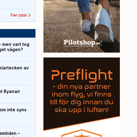
Fler jobb
– men vart tog
yget vägen?
klartecken av
ot Ryanair
om inte syns
ramtiden –