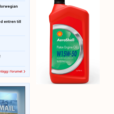
Norwegian
 entren till
!
inlägg i forumet