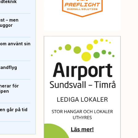
ridteknik
ust – men
kuggor
som använt sin
randflyg
erar för
ipen
n går på tid