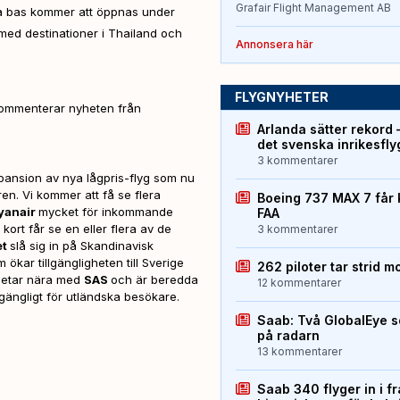
Grafair Flight Management AB
ta bas kommer att öppnas under
 med destinationer i Thailand och
Annonsera här
FLYGNYHETER
ommenterar nyheten från
Arlanda sätter rekord 
det svenska inrikesfl
3 kommentarer
expansion av nya lågpris-flyg som nu
en. Vi kommer att få se flera
Boeing 737 MAX 7 får 
yanair
mycket för inkommande
FAA
 kort får se en eller flera av de
3 kommentarer
et
slå sig in på Skandinavisk
 ökar tillgängligheten till Sverige
262 piloter tar strid m
rbetar nära med
SAS
och är beredda
12 kommentarer
gängligt för utländska besökare.
Saab: Två GlobalEye s
på radarn
13 kommentarer
Saab 340 flyger in i f