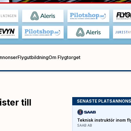
annonser
Flygutbildning
Om Flygtorget
ster till
SENASTE PLATSANNON
Teknisk instruktör inom fl
SAAB AB