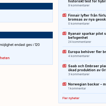
historiskt test för hyb
9 kommentarer
Finnair lyfter från förl
bromsas av nya geos
0 kommentarer
Ryanair sparkar pilot 
befogenhet
24 kommentarer
öjlighet endast ges i 120
Europa behöver fler b
4 kommentarer
yheten
Saab och Embraer plan
ökad produktion av Gr
3 kommentarer
Norwegian backar – me
1 kommentar
Fler nyheter