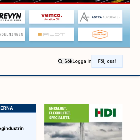
Sök
Logga in
Följ oss!
SERNA
ygindustrin