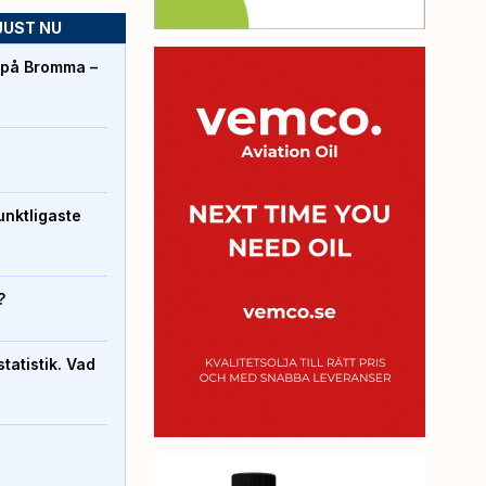
JUST NU
r på Bromma –
unktligaste
?
atistik. Vad