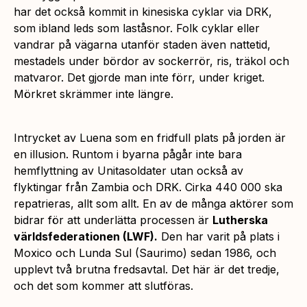
har det också kommit in kinesiska cyklar via DRK,
som ibland leds som laståsnor. Folk cyklar eller
vandrar på vägarna utanför staden även nattetid,
mestadels under bördor av sockerrör, ris, träkol och
matvaror. Det gjorde man inte förr, under kriget.
Mörkret skrämmer inte längre.
Intrycket av Luena som en fridfull plats på jorden är
en illusion. Runtom i byarna pågår inte bara
hemflyttning av Unitasoldater utan också av
flyktingar från Zambia och DRK. Cirka 440 000 ska
repatrieras, allt som allt. En av de många aktörer som
bidrar för att underlätta processen är
Lutherska
världsfederationen (LWF).
Den har varit på plats i
Moxico och Lunda Sul (Saurimo) sedan 1986, och
upplevt två brutna fredsavtal. Det här är det tredje,
och det som kommer att slutföras.