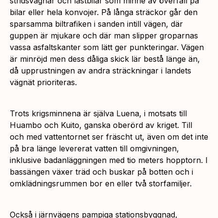
stridsvagnar och lastbilar som minne av överfall på
bilar eller hela konvojer. På långa sträckor går den
sparsamma biltrafiken i sanden intill vägen, där
guppen är mjukare och där man slipper groparnas
vassa asfaltskanter som lätt ger punkteringar. Vägen
är minröjd men dess dåliga skick lär bestå länge än,
då upprustningen av andra sträckningar i landets
vägnät prioriteras.
Trots krigsminnena är själva Luena, i motsats till
Huambo och Kuito, ganska oberörd av kriget. Till
och med vattentornet ser fräscht ut, även om det inte
på bra länge levererat vatten till omgivningen,
inklusive badanläggningen med tio meters hopptorn. I
bassängen växer träd och buskar på botten och i
omklädningsrummen bor en eller två storfamiljer.
Också i järnvägens pampiga stationsbyggnad,