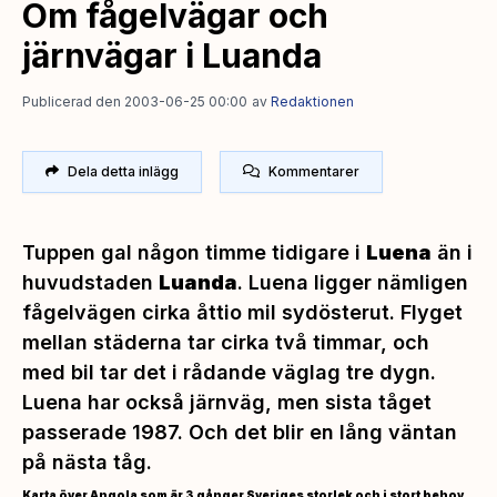
Om fågelvägar och
järnvägar i Luanda
Publicerad den 2003-06-25 00:00
av
Redaktionen
Dela detta inlägg
Kommentarer
Tuppen gal någon timme tidigare i
Luena
än i
huvudstaden
Luanda
. Luena ligger nämligen
fågelvägen cirka åttio mil sydösterut. Flyget
mellan städerna tar cirka två timmar, och
med bil tar det i rådande väglag tre dygn.
Luena har också järnväg, men sista tåget
passerade 1987. Och det blir en lång väntan
på nästa tåg.
Karta över Angola som är 3 gånger Sveriges storlek och i stort behov