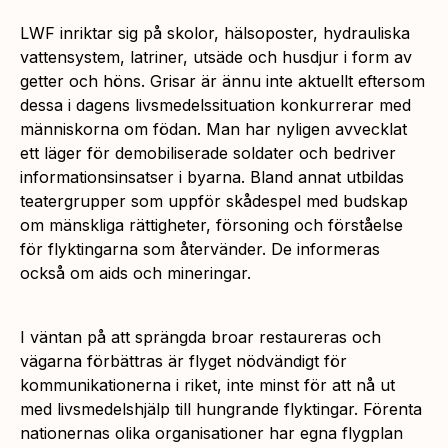
LWF inriktar sig på skolor, hälsoposter, hydrauliska
vattensystem, latriner, utsäde och husdjur i form av
getter och höns. Grisar är ännu inte aktuellt eftersom
dessa i dagens livsmedelssituation konkurrerar med
människorna om födan. Man har nyligen avvecklat
ett läger för demobiliserade soldater och bedriver
informationsinsatser i byarna. Bland annat utbildas
teatergrupper som uppför skådespel med budskap
om mänskliga rättigheter, försoning och förståelse
för flyktingarna som återvänder. De informeras
också om aids och mineringar.
I väntan på att sprängda broar restaureras och
vägarna förbättras är flyget nödvändigt för
kommunikationerna i riket, inte minst för att nå ut
med livsmedelshjälp till hungrande flyktingar. Förenta
nationernas olika organisationer har egna flygplan