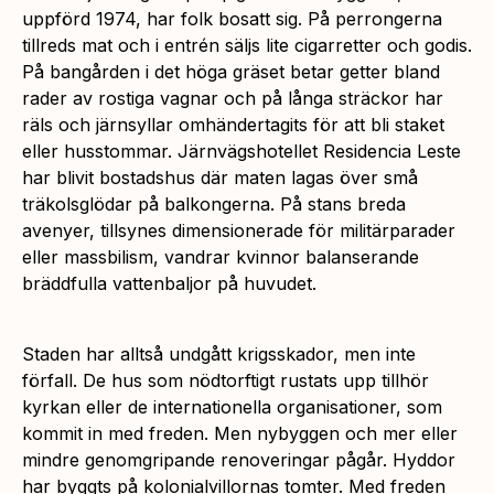
uppförd 1974, har folk bosatt sig. På perrongerna
tillreds mat och i entrén säljs lite cigarretter och godis.
På bangården i det höga gräset betar getter bland
rader av rostiga vagnar och på långa sträckor har
räls och järnsyllar omhändertagits för att bli staket
eller husstommar. Järnvägshotellet Residencia Leste
har blivit bostadshus där maten lagas över små
träkolsglödar på balkongerna. På stans breda
avenyer, tillsynes dimensionerade för militärparader
eller massbilism, vandrar kvinnor balanserande
bräddfulla vattenbaljor på huvudet.
Staden har alltså undgått krigsskador, men inte
förfall. De hus som nödtorftigt rustats upp tillhör
kyrkan eller de internationella organisationer, som
kommit in med freden. Men nybyggen och mer eller
mindre genomgripande renoveringar pågår. Hyddor
har byggts på kolonialvillornas tomter. Med freden