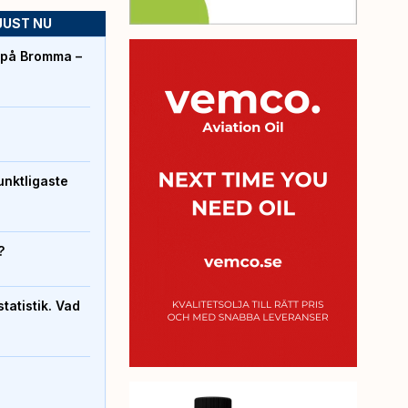
JUST NU
r på Bromma –
unktligaste
?
atistik. Vad