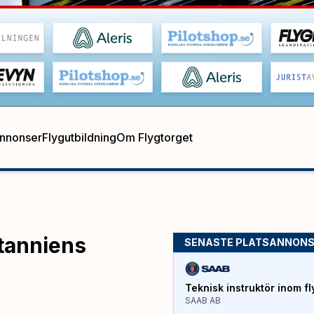
annonser
Flygutbildning
Om Flygtorget
itanniens
SENASTE PLATSANNON
Teknisk instruktör inom fl
SAAB AB