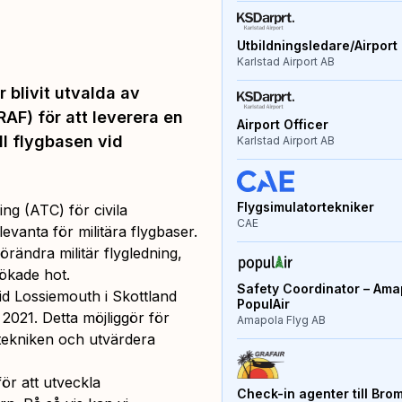
Utbildningsledare/Airport 
Karlstad Airport AB
r blivit utvalda av
RAF) för att leverera en
Airport Officer
ill flygbasen vid
Karlstad Airport AB
Flygsimulatortekniker
ing (ATC) för civila
CAE
evanta för militära flygbaser.
ändra militär flygledning,
ökade hot.
Safety Coordinator – Amap
id Lossiemouth i Skottland
PopulAir
2021. Detta möjliggör för
Amapola Flyg AB
tekniken och utvärdera
ör att utveckla
Check-in agenter till Bro