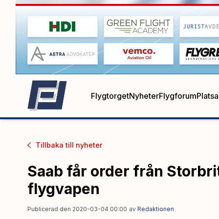
Flygtorget
Nyheter
Flygforum
Plats
Tillbaka till
nyheter
Saab får order från Storbr
flygvapen
Publicerad den 2020-03-04 00:00
av
Redaktionen