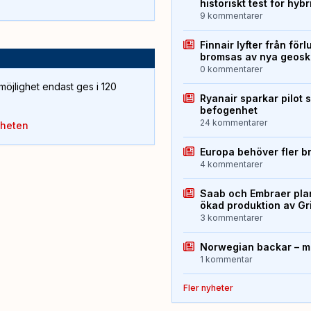
historiskt test för hyb
9 kommentarer
Finnair lyfter från förl
bromsas av nya geos
0 kommentarer
öjlighet endast ges i 120
Ryanair sparkar pilot 
befogenhet
24 kommentarer
yheten
Europa behöver fler b
4 kommentarer
Saab och Embraer plan
ökad produktion av Gr
3 kommentarer
Norwegian backar – me
1 kommentar
Fler nyheter