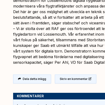
demonstratorn för Lossiemouths digitala flygledartor
modernisera våra flygtrafiktjänster och anpassa dem
Det här är ger oss möjlighet att utveckla en teknik
beslutsfattande, så att vi fortsätter att arbeta på ett
sätt även i framtiden, säger stabschef och viceamir
– Vi är stolta över att RAF ger oss förtroendet att lev
flygledartorn vid Lossiemouth. Vår erfarenhet inom d
vårt fokus på säkerhet, tillsammans med Storbritan
kunskaper ger Saab ett utmärkt tillfälle att visa hu
vårt system för digitala torn. Demonstratorn kommer
flygvapnet att bedöma fördelarna med digitaliserin
sensorkapacitet, säger Per Ahl, VD för Saab Digital 
Dela detta inlägg
Skriv en kommentar
KOMMENTARER