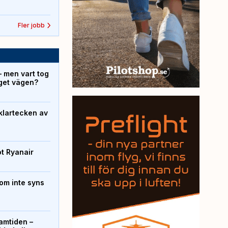
Fler jobb
– men vart tog
yget vägen?
klartecken av
ot Ryanair
om inte syns
ramtiden –