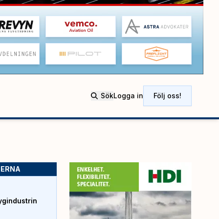
Sök
Logga in
Följ oss!
SERNA
ygindustrin