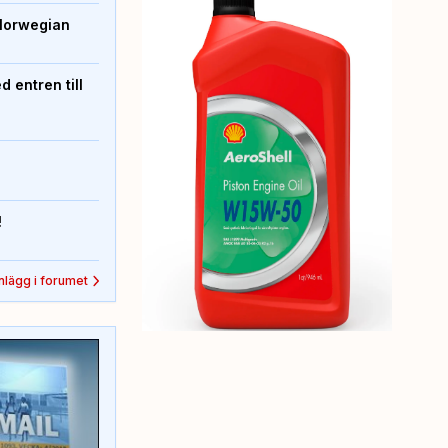
Norwegian
 entren till
!
inlägg i forumet