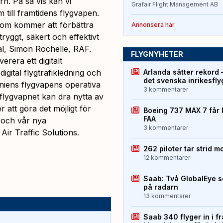
n. På så vis kan vi
Grafair Flight Management AB
 till framtidens flygvapen.
 som kommer att förbättra
Annonsera här
 tryggt, säkert och effektivt
al, Simon Rochelle, RAF.
FLYGNYHETER
erera ett digitalt
igital flygtrafikledning och
Arlanda sätter rekord 
det svenska inrikesfl
niens flygvapens operativa
3 kommentarer
r flygvapnet kan dra nytta av
 att göra det möjligt för
Boeing 737 MAX 7 får 
FAA
g och vår nya
3 kommentarer
Air Traffic Solutions.
262 piloter tar strid m
12 kommentarer
Saab: Två GlobalEye s
på radarn
13 kommentarer
Saab 340 flyger in i f