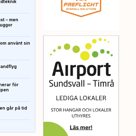
ridteknik
ust – men
kuggor
som använt sin
randflyg
erar för
ipen
n går på tid