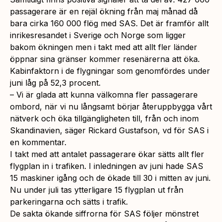
passagerare är en rejäl ökning från maj månad då
bara cirka 160 000 flög med SAS. Det är framför allt
inrikesresandet i Sverige och Norge som ligger
bakom ökningen men i takt med att allt fler länder
öppnar sina gränser kommer resenärerna att öka.
Kabinfaktorn i de flygningar som genomfördes under
juni låg på 52,3 procent.
– Vi är glada att kunna välkomna fler passagerare
ombord, när vi nu långsamt börjar återuppbygga vårt
nätverk och öka tillgängligheten till, från och inom
Skandinavien, säger Rickard Gustafson, vd för SAS i
en kommentar.
I takt med att antalet passagerare ökar sätts allt fler
flygplan in i trafiken. I inledningen av juni hade SAS
15 maskiner igång och de ökade till 30 i mitten av juni.
Nu under juli tas ytterligare 15 flygplan ut från
parkeringarna och sätts i trafik.
De sakta ökande siffrorna för SAS följer mönstret