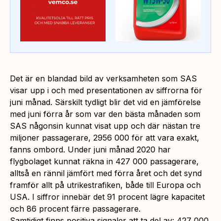
Det är en blandad bild av verksamheten som SAS
visar upp i och med presentationen av siffrorna för
juni månad. Särskilt tydligt blir det vid en jämförelse
med juni förra år som var den bästa månaden som
SAS någonsin kunnat visat upp och där nästan tre
miljoner passagerare, 2956 000 för att vara exakt,
fanns ombord. Under juni månad 2020 har
flygbolaget kunnat räkna in 427 000 passagerare,
alltså en rännil jämfört med förra året och det synd
framför allt på utrikestrafiken, både till Europa och
USA. I siffror innebär det 91 procent lägre kapacitet
och 86 procent färre passagerare.
Samtidigt finns positiva signaler att ta del av: 427 000