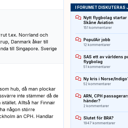
I FORUMET DISKUTERAS 
Nytt flygbolag starta
Skåne Aviation
151 kommentarer
rut t.ex. Norrland och
PopulAir jobb
strup, Danmark åker till
12 kommentarer
da till Singapore. Sverige
SAS ett av världens p
flygbolag
51 kommentarer
Ny kris i Norse/Indigo
52 kommentarer
PH som hub, då man plockar
ssvärre inte stämmer då de
ARN, CPH passagerarst
händer?
istället. Alltså har Finnair
2 kommentarer
 ha någon större
ockholm än CPH. Handlar
Slutet för BRA?
1947 kommentarer