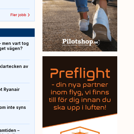
Fler jobb
– men vart tog
yget vägen?
klartecken av
ot Ryanair
om inte syns
ramtiden –