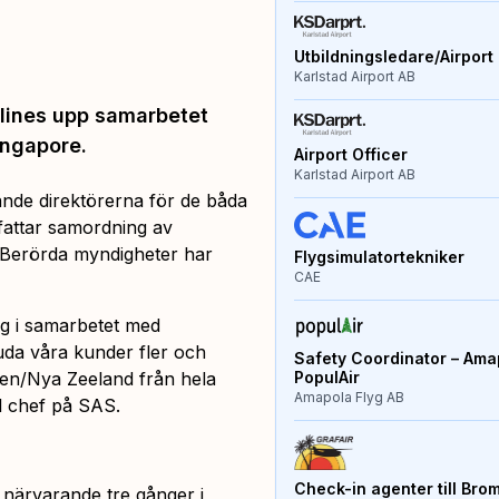
Utbildningsledare/Airport 
Karlstad Airport AB
rlines upp samarbetet
ingapore.
Airport Officer
Karlstad Airport AB
nde direktörerna för de båda
fattar samordning av
. Berörda myndigheter har
Flygsimulatortekniker
CAE
eg i samarbetet med
juda våra kunder fler och
Safety Coordinator – Amap
lien/Nya Zeeland från hela
PopulAir
Amapola Flyg AB
l chef på SAS.
Check-in agenter till Bro
r närvarande tre gånger i