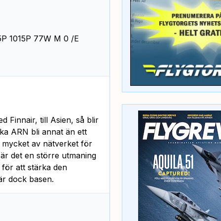
P 1015P 77W M 0 /E
innair, till Asien, så blir
ka ARN bli annat än ett
 mycket av nätverket för
 är det en större utmaning
 för att stärka den
 är dock basen.