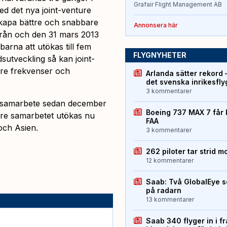
Grafair Flight Management AB
d det nya joint-venture
 skapa bättre och snabbare
Annonsera här
Från och den 31 mars 2013
rna att utökas till fem
FLYGNYHETER
utveckling så kan joint-
are frekvenser och
Arlanda sätter rekord 
det svenska inrikesfl
3 kommentarer
e samarbete sedan december
Boeing 737 MAX 7 får 
hare samarbetet utökas nu
FAA
och Asien.
3 kommentarer
262 piloter tar strid m
12 kommentarer
Saab: Två GlobalEye s
på radarn
13 kommentarer
Saab 340 flyger in i f