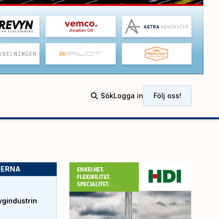
Sök
Logga in
Följ oss!
SERNA
ygindustrin