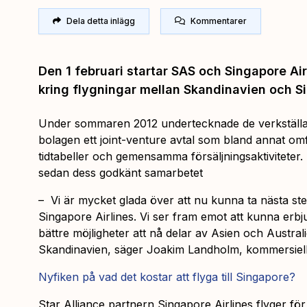
Dela detta inlägg
Kommentarer
Den 1 februari startar SAS och Singapore Ai
kring flygningar mellan Skandinavien och S
Under sommaren 2012 undertecknade de verkställa
bolagen ett joint-venture avtal som bland annat om
tidtabeller och gemensamma försäljningsaktiviteter
sedan dess godkänt samarbetet
– Vi är mycket glada över att nu kunna ta nästa st
Singapore Airlines. Vi ser fram emot att kunna erb
bättre möjligheter att nå delar av Asien och Austra
Skandinavien, säger Joakim Landholm, kommersiel
Nyfiken på vad det kostar att flyga till Singapore?
Star Alliance partnern Singapore Airlines flyger fö