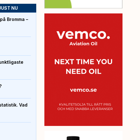
JUST NU
r på Bromma –
unktligaste
?
atistik. Vad