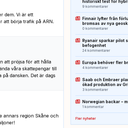
historiskt test för hyb
9 kommentarer
r dem. Vi är ett
Finnair lyfter från förl
 att börja trafik på ARN.
bromsas av nya geos
0 kommentarer
Ryanair sparkar pilot 
befogenhet
24 kommentarer
att pröjsa för att hålla
Europa behöver fler b
4 kommentarer
nda våra skattepengar till
a på dansken. Det är dags
Saab och Embraer plan
ökad produktion av Gr
3 kommentarer
Norwegian backar – me
1 kommentar
lle annars region Skåne och
Fler nyheter
ljoner!