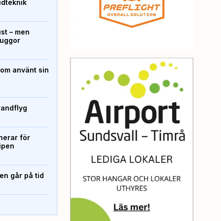
ridteknik
ust – men
kuggor
som använt sin
randflyg
erar för
ipen
n går på tid