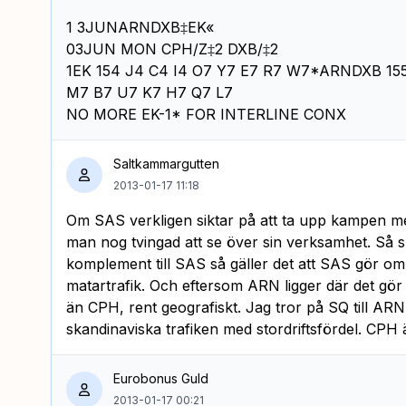
1 3JUNARNDXB‡EK«
03JUN MON CPH/Z‡2 DXB/‡2
1EK 154 J4 C4 I4 O7 Y7 E7 R7 W7*ARNDXB 155
M7 B7 U7 K7 H7 Q7 L7
NO MORE EK-1* FOR INTERLINE CONX
Saltkammargutten
2013-01-17 11:18
Om SAS verkligen siktar på att ta upp kampen med F
man nog tvingad att se över sin verksamhet. Så s
komplement till SAS så gäller det att SAS gör om
matartrafik. Och eftersom ARN ligger där det gör
än CPH, rent geografiskt. Jag tror på SQ till ARN
skandinaviska trafiken med stordriftsfördel. CPH
Eurobonus Guld
2013-01-17 00:21