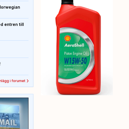
Norwegian
 entren till
!
inlägg i forumet