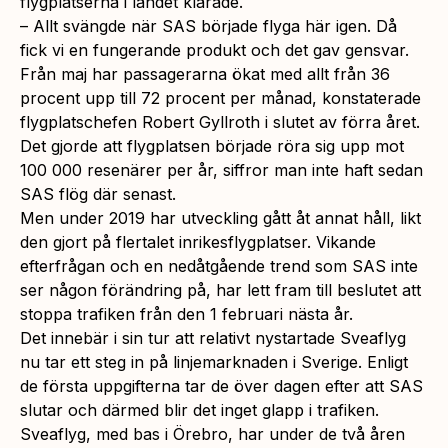
flygplatserna i landet klarade.
– Allt svängde när SAS började flyga här igen. Då
fick vi en fungerande produkt och det gav gensvar.
Från maj har passagerarna ökat med allt från 36
procent upp till 72 procent per månad, konstaterade
flygplatschefen Robert Gyllroth i slutet av förra året.
Det gjorde att flygplatsen började röra sig upp mot
100 000 resenärer per år, siffror man inte haft sedan
SAS flög där senast.
Men under 2019 har utveckling gått åt annat håll, likt
den gjort på flertalet inrikesflygplatser. Vikande
efterfrågan och en nedåtgående trend som SAS inte
ser någon förändring på, har lett fram till beslutet att
stoppa trafiken från den 1 februari nästa år.
Det innebär i sin tur att relativt nystartade Sveaflyg
nu tar ett steg in på linjemarknaden i Sverige. Enligt
de första uppgifterna tar de över dagen efter att SAS
slutar och därmed blir det inget glapp i trafiken.
Sveaflyg, med bas i Örebro, har under de två åren