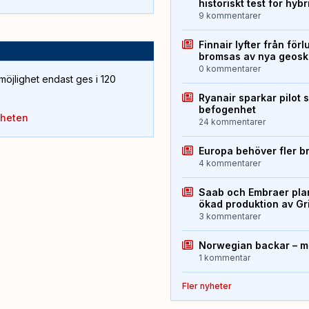
historiskt test för hyb
9 kommentarer
Finnair lyfter från förl
bromsas av nya geos
0 kommentarer
öjlighet endast ges i 120
Ryanair sparkar pilot 
befogenhet
yheten
24 kommentarer
Europa behöver fler b
4 kommentarer
Saab och Embraer plan
ökad produktion av Gr
3 kommentarer
Norwegian backar – me
1 kommentar
Fler nyheter