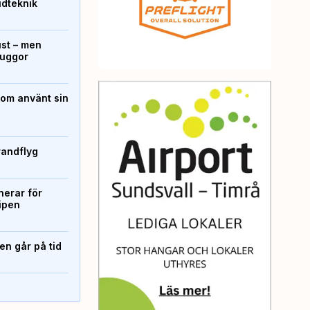
ridteknik
ust – men
kuggor
som använt sin
randflyg
erar för
ipen
n går på tid