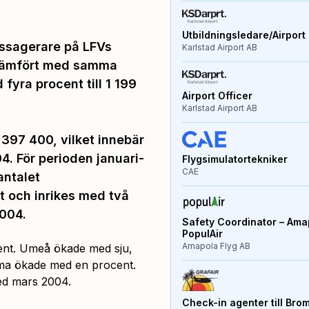
Utbildningsledare/Airport 
ssagerare på LFVs
Karlstad Airport AB
, jämfört med samma
yra procent till 1 199
Airport Officer
Karlstad Airport AB
397 400, vilket innebär
4. För perioden januari-
Flygsimulatortekniker
CAE
antalet
t och inrikes med två
004.
Safety Coordinator – Amap
PopulAir
Amapola Flyg AB
ent. Umeå ökade med sju,
ma ökade med en procent.
med mars 2004.
Check-in agenter till Bro