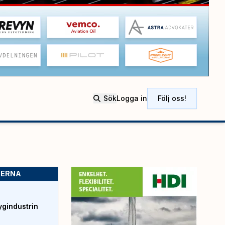
Sök
Logga in
Följ oss!
SERNA
ygindustrin