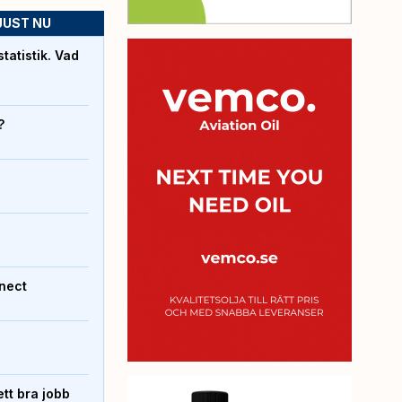
JUST NU
atistik. Vad
?
nect
tt bra jobb