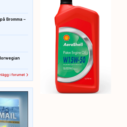
r på Bromma –
Norwegian
inlägg i forumet