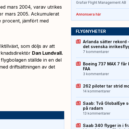
Grafair Flight Management AB
ed mars 2004, varav utrikes
der mars 2005. Ackumulerat
Annonsera här
e procent, jämfört med
FLYGNYHETER
Arlanda sätter rekord 
ktillväxt, som döljs av att
det svenska inrikesfl
7 kommentarer
rknadsdirektör
Dan Lundvall.
flygbolagen ställde in en del
Boeing 737 MAX 7 får 
ed driftsättningen av det
FAA
3 kommentarer
262 piloter tar strid m
14 kommentarer
Saab: Två GlobalEye s
på radarn
13 kommentarer
Saab 340 flyger in i f