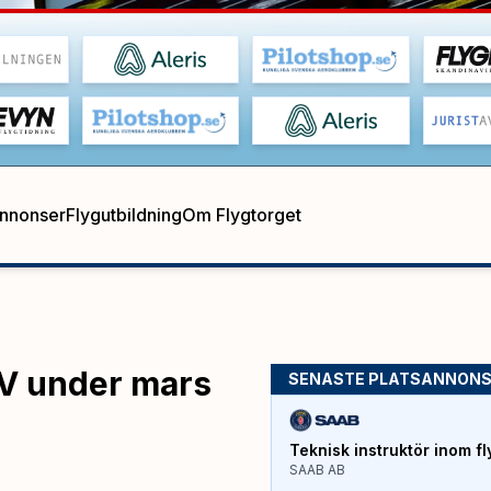
annonser
Flygutbildning
Om Flygtorget
FV under mars
SENASTE PLATSANNON
Teknisk instruktör inom fl
SAAB AB