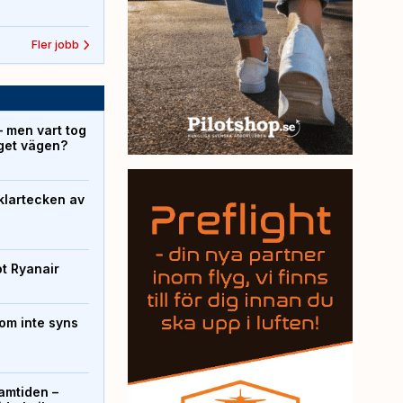
Fler jobb
– men vart tog
yget vägen?
klartecken av
ot Ryanair
om inte syns
ramtiden –