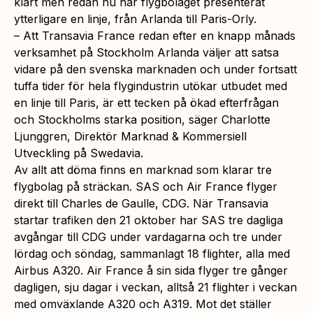
klart men redan nu har flygbolaget presenterat
ytterligare en linje, från Arlanda till Paris-Orly.
– Att Transavia France redan efter en knapp månads
verksamhet på Stockholm Arlanda väljer att satsa
vidare på den svenska marknaden och under fortsatt
tuffa tider för hela flygindustrin utökar utbudet med
en linje till Paris, är ett tecken på ökad efterfrågan
och Stockholms starka position, säger Charlotte
Ljunggren, Direktör Marknad & Kommersiell
Utveckling på Swedavia.
Av allt att döma finns en marknad som klarar tre
flygbolag på sträckan. SAS och Air France flyger
direkt till Charles de Gaulle, CDG. När Transavia
startar trafiken den 21 oktober har SAS tre dagliga
avgångar till CDG under vardagarna och tre under
lördag och söndag, sammanlagt 18 flighter, alla med
Airbus A320. Air France å sin sida flyger tre gånger
dagligen, sju dagar i veckan, alltså 21 flighter i veckan
med omväxlande A320 och A319. Mot det ställer