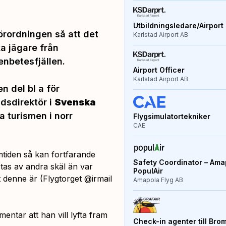
Utbildningsledare/Airport 
örordningen så att det
Karlstad Airport AB
ka jägare från
enbetesfjällen.
Airport Officer
Karlstad Airport AB
n del bl a för
ndsdirektör i
Svenska
 turismen i norr
Flygsimulatortekniker
CAE
mtiden så kan fortfarande
Safety Coordinator – Amap
tas av andra skäl än var
PopulAir
et denne är (Flygtorget @irmail
Amapola Flyg AB
entar att han vill lyfta fram
Check-in agenter till Bro