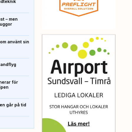
ridteknik
ust – men
kuggor
som använt sin
randflyg
erar för
ipen
n går på tid