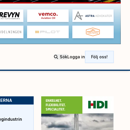
Sök
Logga in
Följ oss!
SERNA
ygindustrin