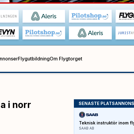
annonser
Flygutbildning
Om Flygtorget
a i norr
SENASTE PLATSANNON
Teknisk instruktör inom fl
SAAB AB