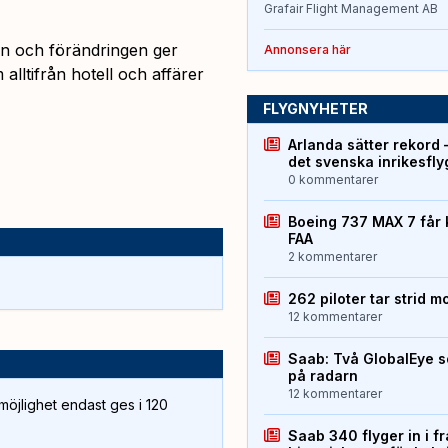
Grafair Flight Management AB
en och förändringen ger
Annonsera här
 alltifrån hotell och affärer
FLYGNYHETER
Arlanda sätter rekord 
det svenska inrikesfl
0 kommentarer
Boeing 737 MAX 7 får 
FAA
2 kommentarer
262 piloter tar strid m
12 kommentarer
Saab: Två GlobalEye s
på radarn
12 kommentarer
öjlighet endast ges i 120
Saab 340 flyger in i f