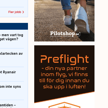
Fler jobb
– men vart tog
yget vägen?
klartecken av
ot Ryanair
om inte syns
ramtiden –