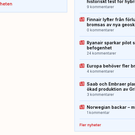
historiskt test för hyb
yheten
9 kommentarer
Finnair lyfter från förl
bromsas av nya geos
0 kommentarer
Ryanair sparkar pilot 
befogenhet
24 kommentarer
Europa behöver fler b
4 kommentarer
Saab och Embraer plan
ökad produktion av Gr
3 kommentarer
Norwegian backar – me
1 kommentar
Fler nyheter