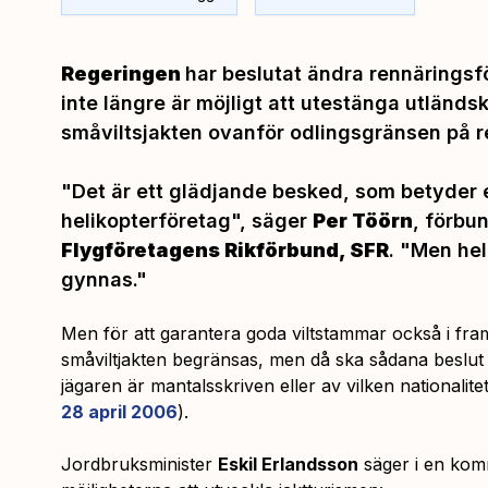
Regeringen
har beslutat ändra rennäringsf
inte längre är möjligt att utestänga utländs
småviltsjakten ovanför odlingsgränsen på r
"Det är ett glädjande besked, som betyder e
helikopterföretag",
säger
Per Töörn
, förbu
Flygföretagens Rikförbund, SFR
.
"Men hela
gynnas."
Men för att garantera goda viltstammar också i fra
småviltjakten begränsas, men då ska sådana beslut 
jägaren är mantalsskriven eller av vilken nationalit
28 april 2006
).
Jordbruksminister
Eskil Erlandsson
säger i en komm