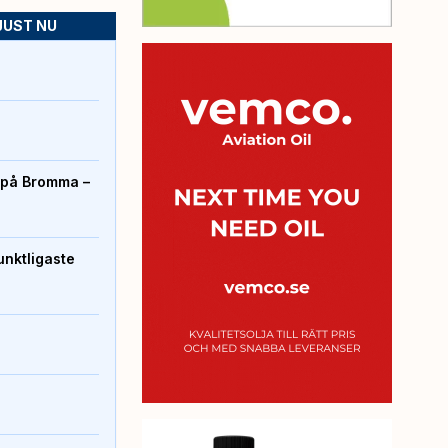
JUST NU
r på Bromma –
unktligaste