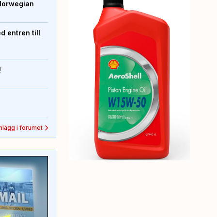
Norwegian
 entren till
!
inlägg i forumet