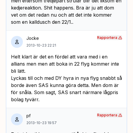
men eftersom tredjepart strular blir det liksom en
kedjereaktion. Shit happens. Bra är ju att dom
vet om det redan nu och att det inte kommer
som en kalldusch den 22/1..
Rapportera
Jocke
2013-10-23 22:21
Helt klart är det en fördel att vara med i en
allians men men att boka in 22 flyg kommer inte
bli lätt.
Lyckas till och med DY hyra in nya flyg snabbt så
borde även SAS kunna göra detta. Men dom är
för snåla. Som sagt, SAS snart närmare lågpris
bolag tyvärr.
Rapportera
pf
2013-10-23 19:57