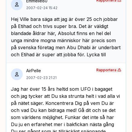
Rapportera
Emmelie80
2007-02-24 15:42
Hej Ville bara säga att jag är över 25 och jobbar
på Etihad och trivs super bra. Det är väldigt
blandade åldrar här, Absolut finns en hel del
unga mindre mogna människor här precis som
på svenska företag men Abu Dhabi är underbart
och Etihad är super att jobba för. Lycka till
Rapportera
AirPelle
2007-02-23 21:21
Jag har över 15 års heltid som UFO i bagaget
och jag tycker att Du ska strunta helt i vad alla vi
på nätet säger. Koncentrera Dig på vem Du är
och vad Du kan bidraga med! Gå dit och se det
som världens möjlighet. Funkar det inte så har
Du ju en erfarehet mer i bakfickan nästa gång
Du ser något som är tillräckligt spännande.