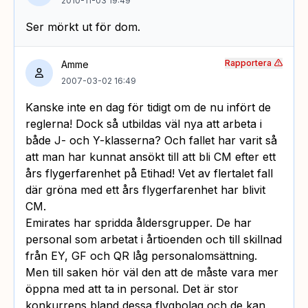
2010-11-03 19:49
Ser mörkt ut för dom.
Rapportera
Amme
2007-03-02 16:49
Kanske inte en dag för tidigt om de nu infört de
reglerna! Dock så utbildas väl nya att arbeta i
både J- och Y-klasserna? Och fallet har varit så
att man har kunnat ansökt till att bli CM efter ett
års flygerfarenhet på Etihad! Vet av flertalet fall
där gröna med ett års flygerfarenhet har blivit
CM.
Emirates har spridda åldersgrupper. De har
personal som arbetat i årtioenden och till skillnad
från EY, GF och QR låg personalomsättning.
Men till saken hör väl den att de måste vara mer
öppna med att ta in personal. Det är stor
konkurrens bland dessa flygbolag och de kan