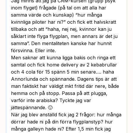
Jag minns att jag på CRM-kursen (grupp psyk
inom flyget) frågade (på tal om att alla har
samma värde och kunskap) “hur många
kvinnliga piloter har ni?” och fick ett halvskratt
tillbaka och att “haha, nej nej, kvinnor kan ju
såklart inte flyga flygplan, men annars är det ju
samma”. Den mentaliteten kanske har hunnit
försvinna. Eller inte.
Men saknar att kunna ligga bakis och ringa ett
samtal och fick home delivery av 2 kebabrullar
och 4 cola för 15 spänn 5 min senare…. haha
Annorlunda och spännande. Dagens tips är att
man faktiskt har väldigt mkt fritid där nere, både
hemma och på stopp. Passa på att plugga,
varför inte arabiska? Tyckte jag var
jättespännande. 🙂
När jag blev anställd fick jag 2 frågor: hur många
dörrar hade ni på din förra flygplanstyp? hur
många galleyn hade ni? Efter 1,5 min fick jag