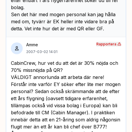
efter enbart 1 års flygerfarenhet söker du till fel
bolag.
Sen det här med mogen personal kan jag hålla
med om, tyvärr är EK heller inte vidare bra på
detta. Vet inte hur det är med QR eller GF.
Rapportera
Amme
2007-03-02 14:01
CabinCrew, hur vet du att det är 30% nöjda och
70% missnöjda på QR?
VÄLDIGT annorlunda att arbeta där nere!
Förstår inte varför EY söker efter lite mer mogen
personal? Sedan också skrämmande att de efter
ett års flygning (oavsett tidigare erfarenhet,
tillämpas också vid vissa bolag i Europa) kan bli
befodrade till CM (Cabin Manager). I praktiken
innebär detta att en 21-åring som aldrig någonsin
flugit mer än ett år kan bli chef över B777!