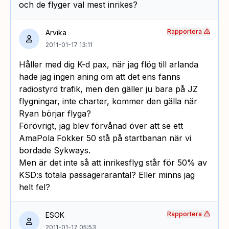
och de flyger väl mest inrikes?
Rapportera
Arvika
2011-01-17 13:11
Håller med dig K-d pax, när jag flög till arlanda
hade jag ingen aning om att det ens fanns
radiostyrd trafik, men den gäller ju bara på JZ
flygningar, inte charter, kommer den gälla när
Ryan börjar flyga?
Förövrigt, jag blev förvånad över att se ett
AmaPola Fokker 50 stå på startbanan när vi
bordade Sykways.
Men är det inte så att inrikesflyg står för 50% av
KSD:s totala passagerarantal? Eller minns jag
helt fel?
Rapportera
ESOK
2011-01-17 05:53