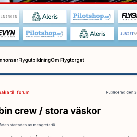
annonser
Flygutbildning
Om Flygtorget
baka till
forum
Publicerad
den
2
bin crew / stora väskor
åden startades
av
mengretadå