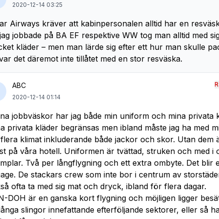
2020-12-14 03:25
ar Airways kräver att kabinpersonalen alltid har en resväs
jag jobbade på BA EF respektive WW tog man alltid med sig
ket kläder – men man lärde sig efter ett hur man skulle pa
var det däremot inte tillåtet med en stor resväska.
R
ABC
2020-12-14 01:14
ina jobbväskor har jag både min uniform och mina privata k
a privata kläder begränsas men ibland måste jag ha med mi
 flera klimat inkluderande både jackor och skor. Utan dem ä
åst på våra hotell. Uniformen är tvättad, struken och med i 
mplar. Två per långflygning och ett extra ombyte. Det blir
age. De stackars crew som inte bor i centrum av storstäd
så ofta ta med sig mat och dryck, ibland för flera dagar.
-DOH är en ganska kort flygning och möjligen ligger besä
långa slingor innefattande efterföljande sektorer, eller så h