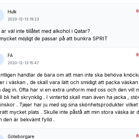
R
Hulk
2020-12-13 19:23
 är väl inte tillåtet med alkohol i Qatar?
mycket möjligt de passar på att bunkra SPRIT
R
FA
2020-12-13 15:47
ntligen handlar de bara om att man inte ska behöva knöck
er i väskan , de skall vara lätt och smidigt att packa väskan
 dag in. Ofta har vi en extra uniform med oss och den vill m
ll bli helt skrynklig . I vintertid skall man även ha jacka , stö
inskor . Tjejer har ju med sig sina skönhetsprodukter vilket
 rätt mycket plats . Skulle inte påstå att min stora väska är di
 den är bekvämt fylld .
R
Göteborgare