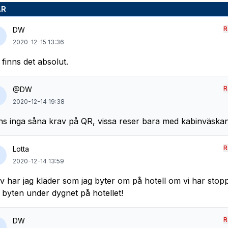
AR
R
DW
2020-12-15 13:36
 finns det absolut.
R
@DW
2020-12-14 19:38
ns inga såna krav på QR, vissa reser bara med kabinväska
R
Lotta
2020-12-14 13:59
lv har jag kläder som jag byter om på hotell om vi har stopp
r byten under dygnet på hotellet!
R
DW