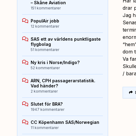
Har l
– Skåne Aviation
drar 
151 kommentarer
Jag h
PopulAir jobb
Senas
12 kommentarer
termi
enorm
SAS ett av världens punktligaste
“hem”
flygbolag
51 kommentarer
dom ti
Va fa
Ny kris i Norse/Indigo?
Skull
52 kommentarer
/ bar
ARN, CPH passagerarstatistik.
Vad händer?
2 kommentarer
Slutet för BRA?
1947 kommentarer
CC Köpenhamn SAS/Norwegian
11 kommentarer