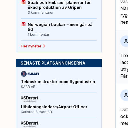
väs
Saab och Embraer planerar för
ökad produktion av Gripen
När
3 kommentarer
ryg
he
Norwegian backar – men går på
tid
1 kommentar
Fler nyheter
Trö
lad
SENASTE PLATSANNONSERNA
utr
Får
Teknisk instruktör inom flygindustrin
SAAB AB
Utbildningsledare/Airport Officer
Det
Karlstad Airport AB
ock
med