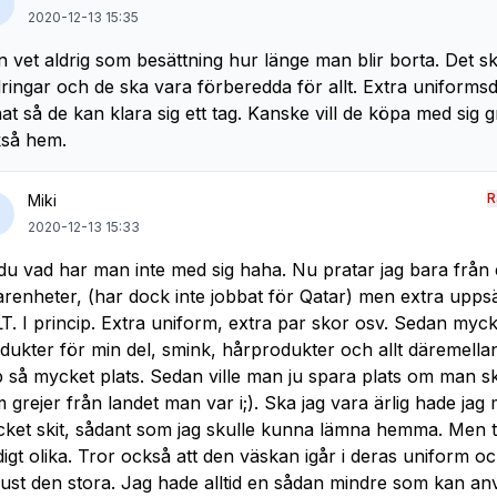
2020-12-13 15:35
 vet aldrig som besättning hur länge man blir borta. Det s
ringar och de ska vara förberedda för allt. Extra uniforms
at så de kan klara sig ett tag. Kanske vill de köpa med sig g
så hem.
R
Miki
2020-12-13 15:33
du vad har man inte med sig haha. Nu pratar jag bara från
arenheter, (har dock inte jobbat för Qatar) men extra upps
T. I princip. Extra uniform, extra par skor osv. Sedan mycke
dukter för min del, smink, hårprodukter och allt däremellan
 så mycket plats. Sedan ville man ju spara plats om man s
 grejer från landet man var i;). Ska jag vara ärlig hade jag
ket skit, sådant som jag skulle kunna lämna hemma. Men t
digt olika. Tror också att den väskan igår i deras uniform o
just den stora. Jag hade alltid en sådan mindre som kan a