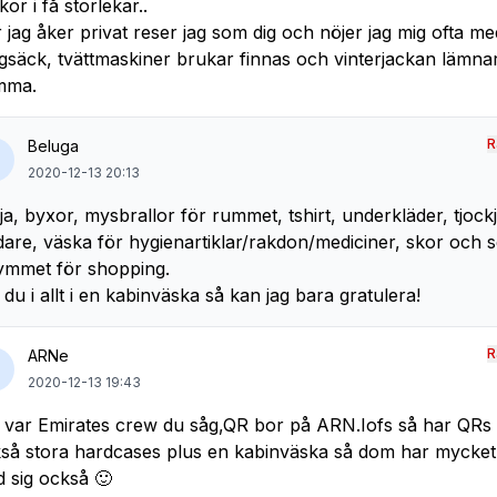
kor i få storlekar..
 jag åker privat reser jag som dig och nöjer jag mig ofta me
gsäck, tvättmaskiner brukar finnas och vinterjackan lämnar
mma.
R
Beluga
2020-12-13 20:13
ja, byxor, mysbrallor för rummet, tshirt, underkläder, tjock
dare, väska för hygienartiklar/rakdon/mediciner, skor och 
ymmet för shopping.
 du i allt i en kabinväska så kan jag bara gratulera!
R
ARNe
2020-12-13 19:43
 var Emirates crew du såg,QR bor på ARN.Iofs så har QRs
så stora hardcases plus en kabinväska så dom har mycket 
 sig också 🙂