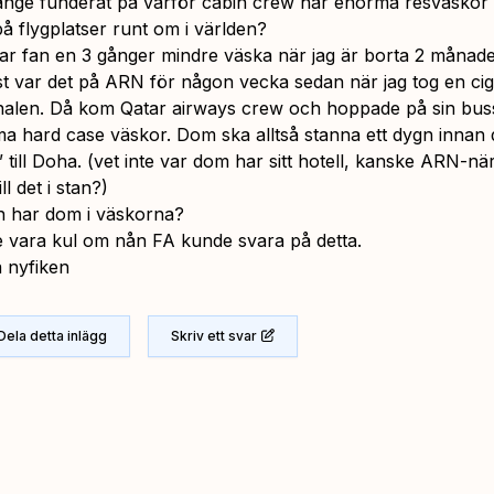
änge funderat på varför cabin crew har enorma resväsko
på flygplatser runt om i världen?
ar fan en 3 gånger mindre väska när jag är borta 2 månade
t var det på ARN för någon vecka sedan när jag tog en cig
nalen. Då kom Qatar airways crew och hoppade på sin bu
a hard case väskor. Dom ska alltså stanna ett dygn innan 
 till Doha. (vet inte var dom har sitt hotell, kanske ARN-när
ll det i stan?)
n har dom i väskorna?
e vara kul om nån FA kunde svara på detta.
a nyfiken
Dela detta inlägg
Skriv ett svar