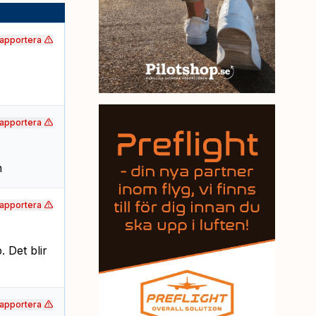
apportera
apportera
n
apportera
. Det blir
apportera