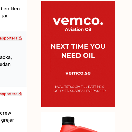
d en liten
 jag
apportera
jacka,
sedan
apportera
 crew
grejer