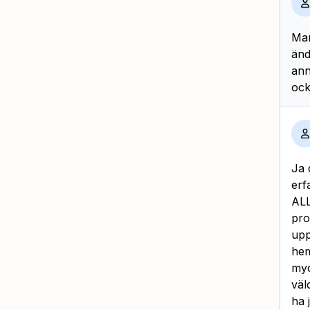
Man
änd
ann
ock
Ja 
erf
ALL
pro
upp
hem
myc
väl
ha 