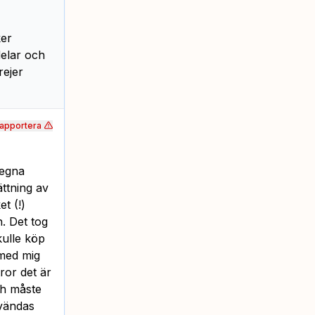
ker
delar och
rejer
apportera
 egna
ättning av
t (!)
. Det tog
kulle köp
 med mig
ror det är
ch måste
nvändas