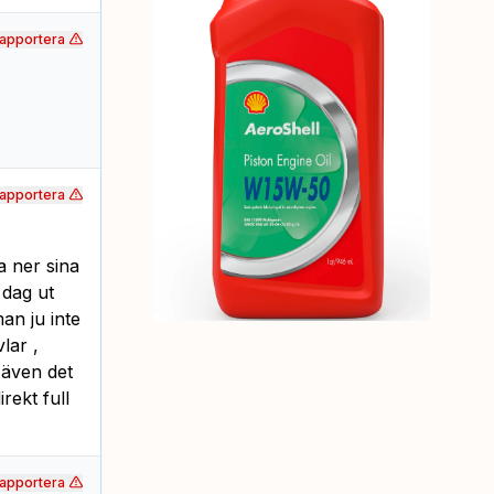
apportera
apportera
a ner sina
 dag ut
an ju inte
vlar ,
 även det
rekt full
apportera