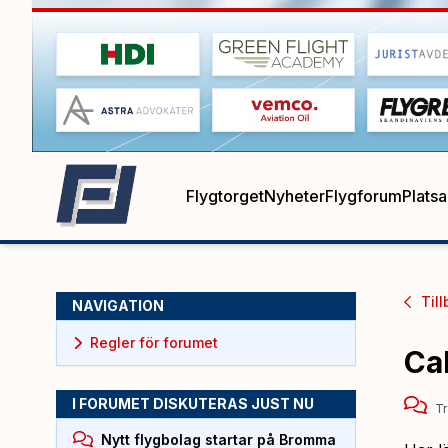
Flygtorget
Nyheter
Flygforum
Plats
Till
NAVIGATION
Regler för forumet
Ca
I FORUMET DISKUTERAS JUST NU
Tr
Nytt flygbolag startar på Bromma