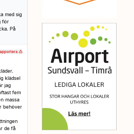
ka med sig
 för
cka. På
apportera
läder.
g klädsel
r jag
oftast fem
 en massa
er behöver
ttningen
ar de få