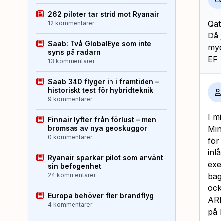
262 piloter tar strid mot Ryanair
Qat
12 kommentarer
Då 
Saab: Två GlobalEye som inte
myc
syns på radarn
EF 
13 kommentarer
Saab 340 flyger in i framtiden –
historiskt test för hybridteknik
9 kommentarer
I m
Finnair lyfter från förlust – men
bromsas av nya geoskuggor
Min
0 kommentarer
för
inl
Ryanair sparkar pilot som använt
exe
sin befogenhet
24 kommentarer
bag
ock
Europa behöver fler brandflyg
ARN
4 kommentarer
på 