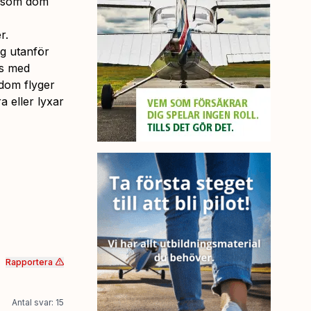
r som dom
r.
g utanför
ss med
dom flyger
a eller lyxar
Rapportera
Antal svar: 15