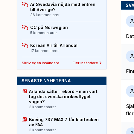
Är Swedavia nöjda med entren
SV
till Sverige?
36 kommentarer
CC på Norwegian
5 kommentarer
Det
Korean Air till Arlanda!
17 kommentarer
Skriv egen insändare
Fler insändare
Fin
SENASTE NYHETERNA
Arlanda sätter rekord – men vart
tog det svenska inrikesflyget
vägen?
Sjä
3 kommentarer
fle
Boeing 737 MAX 7 får klartecken
av FAA
3 kommentarer