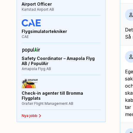
Airport Officer
Karlstad Airport AB
Det
Flygsimulatortekniker
Så 
CAE
Safety Coordinator – Amapola Flyg
AB / PopulAir
Amapola Flyg AB
Ege
sak
och
ska
Check-in agenter till Bromma
Flygplats
kab
Grafair Flight Management AB
tar
men
Nya jobb