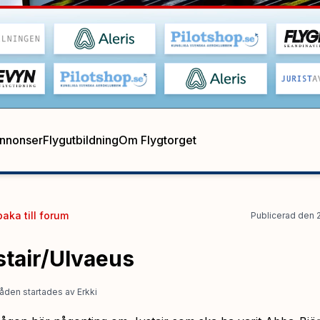
annonser
Flygutbildning
Om Flygtorget
baka till
forum
Publicerad
den
stair/Ulvaeus
åden startades
av
Erkki