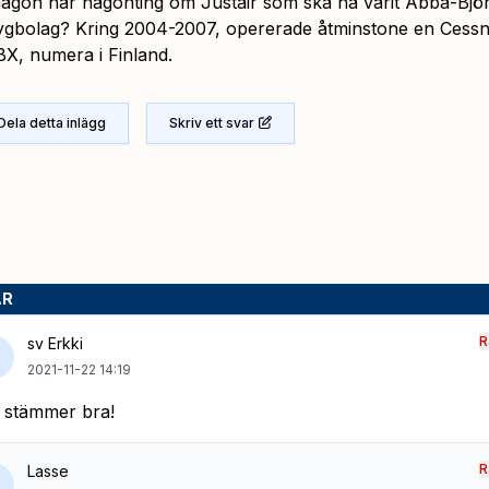
ågon här någonting om Justair som ska ha varit Abba-Bjö
 flygbolag? Kring 2004-2007, opererade åtminstone en Cessn
X, numera i Finland.
Dela detta inlägg
Skriv ett svar
AR
R
sv Erkki
2021-11-22 14:19
 stämmer bra!
R
Lasse