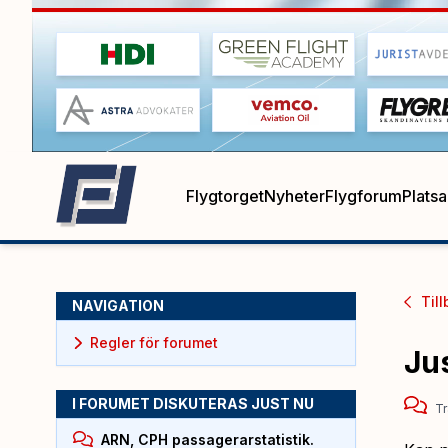
Flygtorget
Nyheter
Flygforum
Plats
Till
NAVIGATION
Regler för forumet
Ju
I FORUMET DISKUTERAS JUST NU
Tr
ARN, CPH passagerarstatistik.