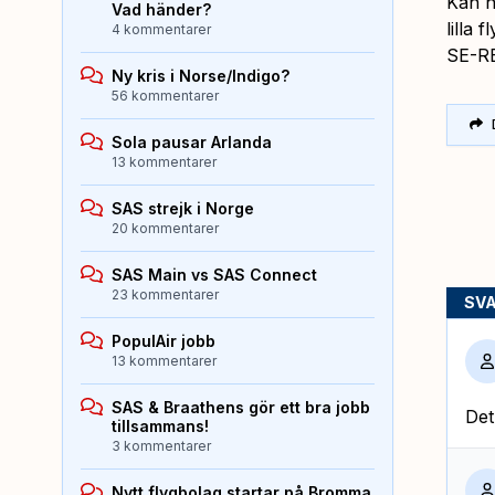
Kan n
Vad händer?
lilla
4 kommentarer
SE-RB
Ny kris i Norse/Indigo?
56 kommentarer
Sola pausar Arlanda
13 kommentarer
SAS strejk i Norge
20 kommentarer
SAS Main vs SAS Connect
23 kommentarer
SV
PopulAir jobb
13 kommentarer
SAS & Braathens gör ett bra jobb
Det
tillsammans!
3 kommentarer
Nytt flygbolag startar på Bromma