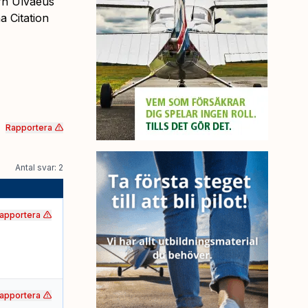
rn Ulvaeus
a Citation
Rapportera
Antal svar: 2
apportera
apportera