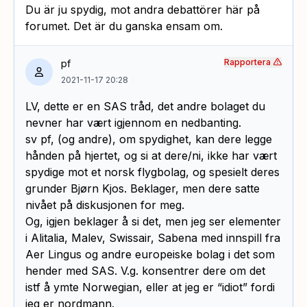
Du är ju spydig, mot andra debattörer här på
forumet. Det är du ganska ensam om.
Rapportera
pf
2021-11-17 20:28
LV, dette er en SAS tråd, det andre bolaget du
nevner har vært igjennom en nedbanting.
sv pf, (og andre), om spydighet, kan dere legge
hånden på hjertet, og si at dere/ni, ikke har vært
spydige mot et norsk flygbolag, og spesielt deres
grunder Bjørn Kjos. Beklager, men dere satte
nivået på diskusjonen for meg.
Og, igjen beklager å si det, men jeg ser elementer
i Alitalia, Malev, Swissair, Sabena med innspill fra
Aer Lingus og andre europeiske bolag i det som
hender med SAS. V.g. konsentrer dere om det
istf å ymte Norwegian, eller at jeg er “idiot” fordi
jeg er nordmann.