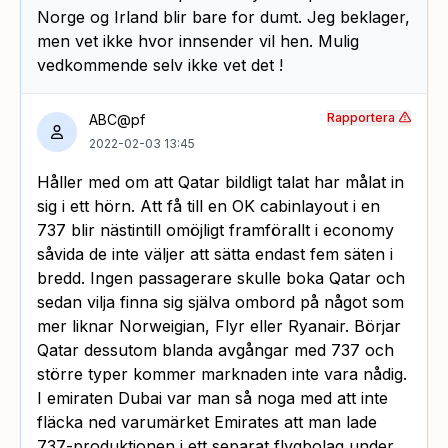
Norge og Irland blir bare for dumt. Jeg beklager,
men vet ikke hvor innsender vil hen. Mulig
vedkommende selv ikke vet det !
Rapportera
ABC@pf
2022-02-03 13:45
Håller med om att Qatar bildligt talat har målat in
sig i ett hörn. Att få till en OK cabinlayout i en
737 blir nästintill omöjligt framförallt i economy
såvida de inte väljer att sätta endast fem säten i
bredd. Ingen passagerare skulle boka Qatar och
sedan vilja finna sig själva ombord på något som
mer liknar Norweigian, Flyr eller Ryanair. Börjar
Qatar dessutom blanda avgångar med 737 och
större typer kommer marknaden inte vara nådig.
I emiraten Dubai var man så noga med att inte
fläcka ned varumärket Emirates att man lade
737-produktionen i ett separat flygbolag under