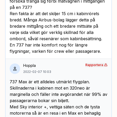
försöka tränga sig förbi matvagnen i mittgången
på en 737?
Ren fakta är att det skiljer 15 cm i kabinrörets
bredd. Många Airbus-bolag lägger detta på
bredare mittgång och ett bredare mittsäte på
varje sida vilket gör verklig skillnad för alla
ombord, såväl resenärer som kabinbesättning.
En 737 har inte komfort nog för längre
flygningar, varken för crew eller passagerare.
Rapportera
Hoppla
2022-02-07 10:03
737 Max är ett alldeles utmärkt flygplan.
Skillnaderna i kabinen mot en 320neo är
marginella och fäller inte avgörandet när 99% av
passagerarna bokar sin biljett.
Med Sky interior +, vettiga säten och de tysta
motorerna så är en resa i en Max en behaglig