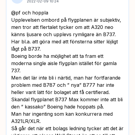
2022-02-09 10:24
@pf och hoppla
Upplevelsen ombord på flygplanen är subjektiv,
men tror att flertalet tycker om att A320 neo
känns ljusare och upplevs rymligare än B737.
Har bl.a. att göra med att fönsterna sitter löjligt
lågt på B737.
Boeing borde ha möjlighet att ta fram ett
moderna single aisle flygplan istället för gamla
737.
Men det lär inte bli i närtid, man har fortfarande
problem med B787 och ” nya” B777 har inte
heller varit lätt för bolaget att få certifierad.
Skandal flygplanet B737 Max kommer inte att bli
den ” kassako” Boeing hade hoppats på.
Man har ingenting som kan konkurrera med
A321LR/XLR.
Så går det när ett bolags ledning tycker att det är