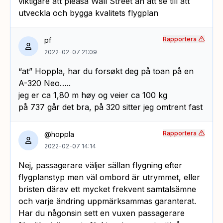
viktigare att pleasa Wall Street än att se till att
utveckla och bygga kvalitets flygplan
Rapportera
pf
2022-02-07 21:09
“at” Hoppla, har du forsøkt deg på toan på en
A-320 Neo…..
jeg er ca 1,80 m høy og veier ca 100 kg
på 737 går det bra, på 320 sitter jeg omtrent fast
Rapportera
@hoppla
2022-02-07 14:14
Nej, passagerare väljer sällan flygning efter
flygplanstyp men väl ombord är utrymmet, eller
bristen därav ett mycket frekvent samtalsämne
och varje ändring uppmärksammas garanterat.
Har du någonsin sett en vuxen passagerare