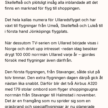
Skellefteå och plötsligt insåg alla inblandade att det
finns en marknad för flyg till shoppingen.
Det hela kallas numera för Ullaredsflyget och har
växt till flygningar från Umeå, Skellefteå och Luleå till
i första hand Jönköpings flygplats.
När dessutom TV-serien om Ullared började visas i
Norge och drivit upp intresset -redan idag besöker
drygt 100 000 norrmän Ullared varje år – gjordes
försök med flygningar även därifrån.
Den första flygningen, från Stavanger, sålde slut på
tolv timmar. Den extra flygningen dagen därpå gick åt
nästan lika snabbt. Därför blir det två Airbus A320
med 179 stolar ombord som flyger shoppingsugna
norrmän från Stavanger till Halmstad i november.
Det är en framgång som nu sprider sig som en
gräsbrand och specialflygningar är nu planerade