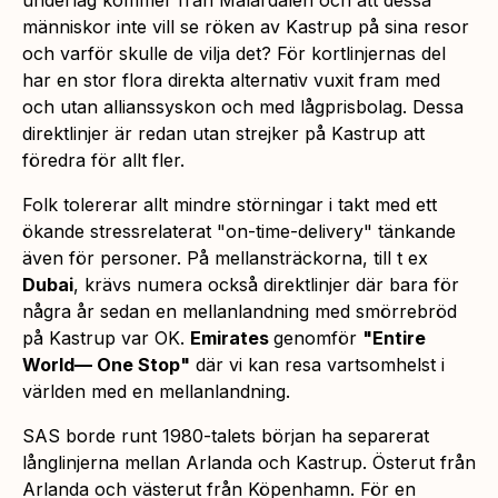
underlag kommer från Mälardalen och att dessa
människor inte vill se röken av Kastrup på sina resor
och varför skulle de vilja det? För kortlinjernas del
har en stor flora direkta alternativ vuxit fram med
och utan allianssyskon och med lågprisbolag. Dessa
direktlinjer är redan utan strejker på Kastrup att
föredra för allt fler.
Folk tolererar allt mindre störningar i takt med ett
ökande stressrelaterat "on-time-delivery" tänkande
även för personer. På mellansträckorna, till t ex
Dubai
, krävs numera också direktlinjer där bara för
några år sedan en mellanlandning med smörrebröd
på Kastrup var OK.
Emirates
genomför
"Entire
World— One Stop"
där vi kan resa vartsomhelst i
världen med en mellanlandning.
SAS borde runt 1980-talets början ha separerat
långlinjerna mellan Arlanda och Kastrup. Österut från
Arlanda och västerut från Köpenhamn. För en