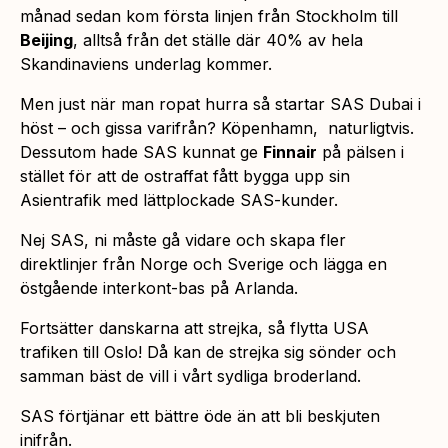
månad sedan kom första linjen från Stockholm till
Beijing
, alltså från det ställe där 40% av hela
Skandinaviens underlag kommer.
Men just när man ropat hurra så startar SAS Dubai i
höst – och gissa varifrån? Köpenhamn, naturligtvis.
Dessutom hade SAS kunnat ge
Finnair
på pälsen i
stället för att de ostraffat fått bygga upp sin
Asientrafik med lättplockade SAS-kunder.
Nej SAS, ni måste gå vidare och skapa fler
direktlinjer från Norge och Sverige och lägga en
östgående interkont-bas på Arlanda.
Fortsätter danskarna att strejka, så flytta USA
trafiken till Oslo! Då kan de strejka sig sönder och
samman bäst de vill i vårt sydliga broderland.
SAS förtjänar ett bättre öde än att bli beskjuten
inifrån.