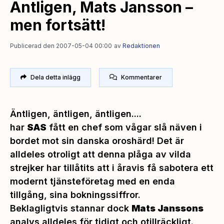
Äntligen, Mats Jansson –
men fortsätt!
Publicerad den 2007-05-04 00:00
av
Redaktionen
Dela detta inlägg
Kommentarer
Äntligen, äntligen, äntligen....
har
SAS
fått en chef som vågar slå näven i
bordet mot sin danska oroshärd! Det är
alldeles otroligt att denna plåga av vilda
strejker har tillåtits att i åravis få sabotera ett
modernt tjänsteföretag med en enda
tillgång, sina bokningssiffror.
Beklagligtvis stannar dock
Mats Janssons
analys alldeles för tidigt och otillräckligt.