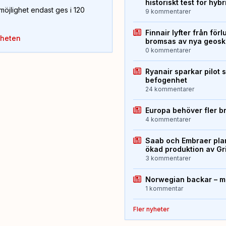
historiskt test för hyb
öjlighet endast ges i 120
9 kommentarer
Finnair lyfter från förl
yheten
bromsas av nya geos
0 kommentarer
Ryanair sparkar pilot 
befogenhet
24 kommentarer
Europa behöver fler b
4 kommentarer
Saab och Embraer plan
ökad produktion av Gr
3 kommentarer
Norwegian backar – me
1 kommentar
Fler nyheter