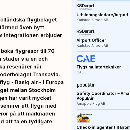
Utbildningsledare/Airport 
holländska flygbolaget
Karlstad Airport AB
därmed även bytt
 integrationen erbjuder
Airport Officer
Karlstad Airport AB
boka flygresor till 70
a städer via en och
ka resenärer när
Flygsimulatortekniker
CAE
oderbolaget Transavia.
lyg - Basiq air - i Europa
laget mellan Stockholm
Safety Coordinator – Amap
gen har varit mycket
PopulAir
Amapola Flyg AB
esenärer att flyga med
eror på att marknaden
d att ta en tydligare
Check-in agenter till Bro