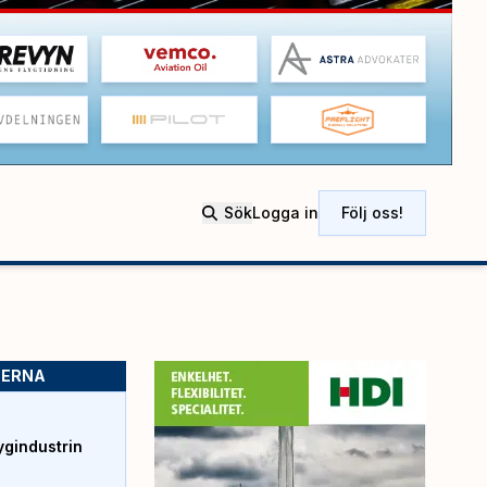
Sök
Logga in
Följ oss!
SERNA
ygindustrin