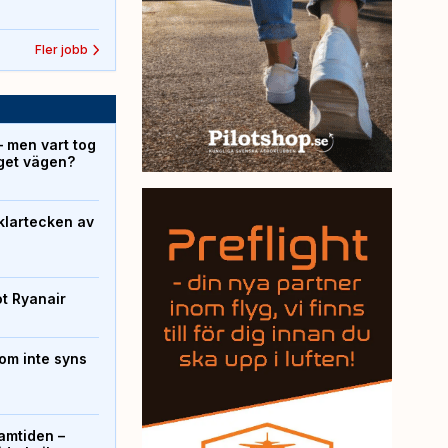
Fler jobb
– men vart tog
yget vägen?
klartecken av
ot Ryanair
om inte syns
ramtiden –