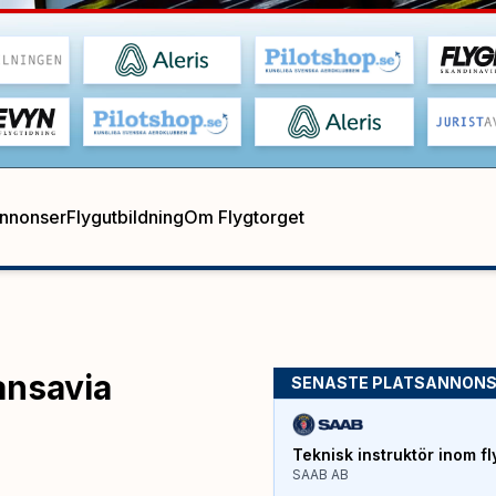
annonser
Flygutbildning
Om Flygtorget
ransavia
SENASTE PLATSANNON
Teknisk instruktör inom fl
SAAB AB