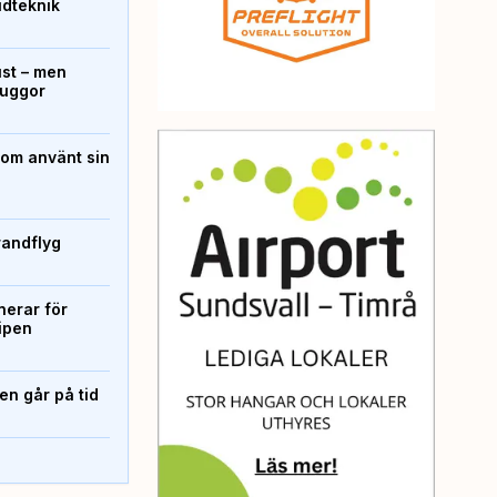
ridteknik
ust – men
kuggor
som använt sin
randflyg
erar för
ipen
n går på tid