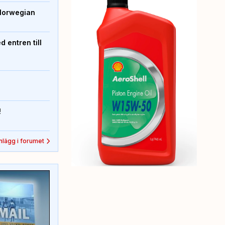
Norwegian
 entren till
!
inlägg i forumet