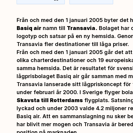
Från och med den 1 januari 2005 byter det 
Basiq air
namn till
Transavia.
Bolaget har 
logotyp och satsar på en ny hemsida. Genom
Transavia fler destinationer till låga priser.
Från och med den 1 januari 2005 går det att 
olika charterdestinationer och 19 europeisk
samma hemsida. Det är resultatet för svens
lågprisbolaget Basiq air går samman med m
Transavia lanserade sitt lågpriskoncept för f
under februari år 2000. I Sverige flyger bo
Skavsta till Rotterdams
flygplats. Satsnin
lyckad och under 2003 valde 4.2 miljoner r
Basiq air. Att en sammanslagning nu sker b
har blivit mer mogen och Transavia är bered
position på marknaden.