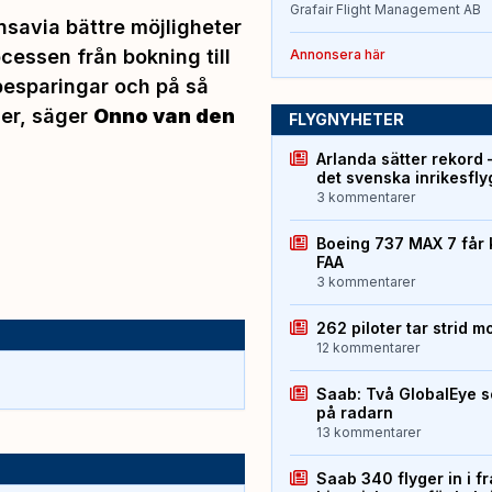
Grafair Flight Management AB
savia bättre möjligheter
ocessen från bokning till
Annonsera här
esparingar och på så
er,
säger
Onno van den
FLYGNYHETER
Arlanda sätter rekord 
det svenska inrikesfl
3 kommentarer
Boeing 737 MAX 7 får 
FAA
3 kommentarer
262 piloter tar strid m
12 kommentarer
Saab: Två GlobalEye s
på radarn
13 kommentarer
Saab 340 flyger in i f