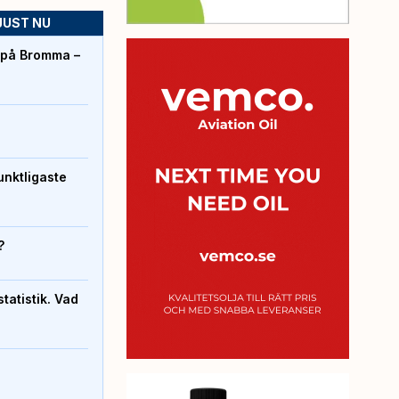
JUST NU
r på Bromma –
unktligaste
?
atistik. Vad