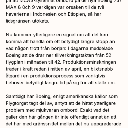
på att MCAS-systemet ombord på de nya Boeing 737
MAX 8 0ch 9 verkligen var orsaken till de två
haverierna i Indonesien och Etiopien, så har
tidsgränsen utökats.
Nu kommer ytterligare en signal om att det kan
komma att handla om ett betydligt längre stopp än
vad någon trott från början: I dagarna meddelade
Boeing att de drar ner tillverkningstakten från 52
flygplan i månaden till 42. Produktionsminskningen
träder i kraft redan i mitten av april, en blixtsnabb
åtgärd i en produktionsprocess som vanligtvis
behöver betydligt längre tid på sig för att ställa om.
Samtidigt har Boeing, enligt amerikanska källor som
Flygtorget tagit del av, antytt att de hittat ytterligare
problem med mjukvaran ombord. Exakt vad det
gäller den här gången är inte offentligt annat än att
det har med gränssnittet mellan det nu uppgraderade