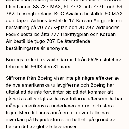
bland annat 88 737 MAX, 51 777X och 777F, och 53
787. Leasingföretaget BOC Aviation beställde 50 MAX
och Japan Airlines beställde 17. Korean Air gjorde en
beställning på 20 777X-plan och 20 787 widebodies.
FedEx beställde åtta 777 fraktflygplan och Korean
Air beställde tjugo 787. De återstående
beställningarna är anonyma.
Boeings orderbok växte därmed från 5528 i slutet av
februari till 5648 den 31 mars.
Siffrorna från Boeing visar inte på några effekter av
de nya amerikanska tullavgifterna och Boeing har
uttalat att de inte förväntar sig att det kommer att
påverkas allvarligt av de nya tullarna eftersom de har
många amerikanska underleverantörer och stora
lager. Men det finns ändå en oro över tullarnas
inverkan på flygindustrin som helhet, på grund av
beroendet av globala leveranser.