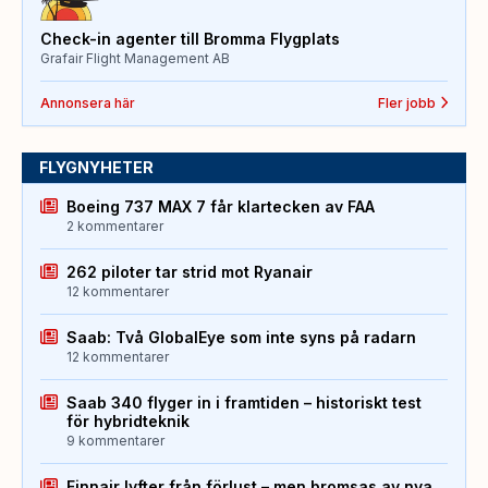
Check-in agenter till Bromma Flygplats
Grafair Flight Management AB
Annonsera här
Fler jobb
FLYGNYHETER
Boeing 737 MAX 7 får klartecken av FAA
2 kommentarer
262 piloter tar strid mot Ryanair
12 kommentarer
Saab: Två GlobalEye som inte syns på radarn
12 kommentarer
Saab 340 flyger in i framtiden – historiskt test
för hybridteknik
9 kommentarer
Finnair lyfter från förlust – men bromsas av nya