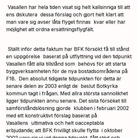
Vasallen har hela tiden visat sig helt kallsinniga till att
ens diskutera dessa förslag och gjort helt klart att
man vare sig avser låta flyget finnas kvar eller har
möjlighet att ordna ersättningsflygfält.
Ställt inför detta faktum har BFK försökt få till stånd
en uppgörelse baserat på utflyttning vid den tidpunkt
Vasallen fått alla tillstånd som behövs för att starta
byggverksamheten för de nya bostadsområdena på
F18. Den absolut tidigaste tidpunkten för detta är
senare delen av 2003 enligt de beslut Botkyrka
kommun tagit i frågan. Med allra största sannolikhet
ligger tidpunkten ännu senare. Det sista försöket till
samförståndslösning gjorde klubben i februari 2002
med ett konstruktivt förslag baserat på
Vasallens ultimativa och helt oacceptabla
erbjudande; att BFK frivilligt skulle flytta i oktober
2002 vare sig vi vid denna tidpunkt fått stöd och