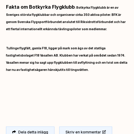
Fakta om Botkyrka Flygklubb
: Botkyrka Flygklubb är en av
Sveriges största flygklubbar och organiserar cirka 350 aktiva piloter. BFK är
genom Svenska Flygsportförbundet anslutet till Riksidrottsförbundet och har
ett flertal internationellt erkännda tävlingspiloter som medlemmar.
Tullinge flygfält, gamla F18, ligger på mark som ägs av det statliga
fastighetsbolaget F18 Vasallen AB. Klubben har verkat på området sedan 1974.
Vasallen menar sig ha sagt upp flygklubben till avflyttning och en tvist om detta
har nu av fastighetsägaren hänskjutits till tingsrätten.
Dela detta inlägg
Skriv en kommentar