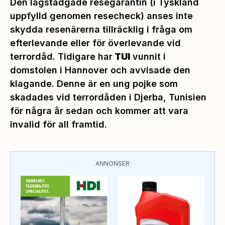
Den lagstadgade resegarantin (i Tyskland
uppfylld genomen resecheck) anses inte
skydda resenärerna tillräcklig i fråga om
efterlevande eller för överlevande vid
terrordåd. Tidigare har
TUI
vunnit i
domstolen i Hannover och avvisade den
klagande. Denne är en ung pojke som
skadades vid terrordåden i Djerba, Tunisien
för några år sedan och kommer att vara
invalid för all framtid.
ANNONSER