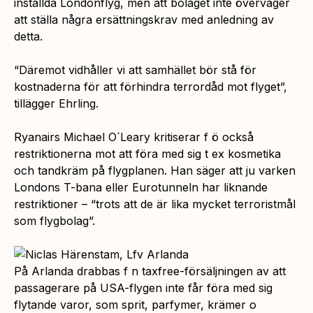
inställda Londonflyg, men att bolaget inte överväger
att ställa några ersättningskrav med anledning av
detta.
“Däremot vidhåller vi att samhället bör stå för
kostnaderna för att förhindra terrordåd mot flyget”,
tillägger Ehrling.
Ryanairs Michael O´Leary kritiserar f ö också
restriktionerna mot att föra med sig t ex kosmetika
och tandkräm på flygplanen. Han säger att ju varken
Londons T-bana eller Eurotunneln har liknande
restriktioner –
“trots att de är lika mycket terroristmål
som flygbolag”.
På Arlanda drabbas f n taxfree-försäljningen av att
passagerare på USA-flygen inte får föra med sig
flytande varor, som sprit, parfymer, krämer o