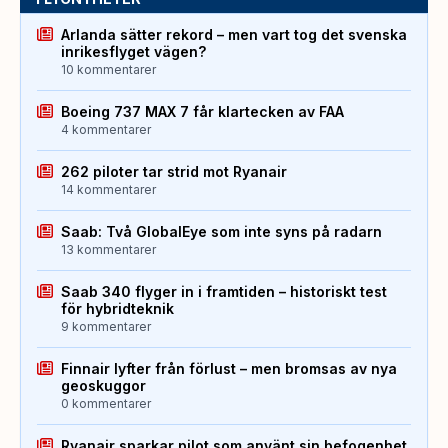
Arlanda sätter rekord – men vart tog det svenska
inrikesflyget vägen?
10 kommentarer
Boeing 737 MAX 7 får klartecken av FAA
4 kommentarer
262 piloter tar strid mot Ryanair
14 kommentarer
Saab: Två GlobalEye som inte syns på radarn
13 kommentarer
Saab 340 flyger in i framtiden – historiskt test
för hybridteknik
9 kommentarer
Finnair lyfter från förlust – men bromsas av nya
geoskuggor
0 kommentarer
Ryanair sparkar pilot som använt sin befogenhet